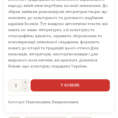
народу, який нині перебуває на межі зникнення. До
збірки увійшли різножанрові літературні твори, що
належать до культурного та духовного надбання
караїмів Волині. Тут вміщено автентичні тексти, які
мають не лише літературну, а й культурну та
етнографічну цінність, сприяють збереженню та
популяризації унікальної спадщини, формують
повагу до історії та традицій цього етносу.Для
науковців, літераторів, мистецтвознавців і для
широкого кола читачів, які прагнуть дізнатися
більше про культурну спадщину України.
У КОШИК
Категорії:
Наукові книги
,
Паперові книги