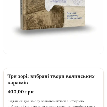
Три зорі: вибрані твори волинських
караїмів
400,00
грн
Видання дає змогу ознайомитися з історією,
побутом і традиціями нечисленного караїмського