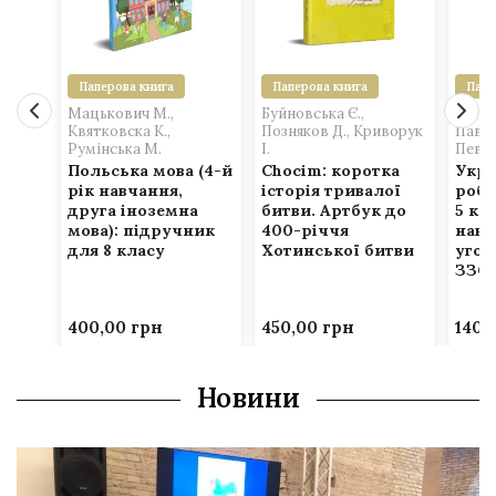
Паперова книга
Паперова книга
Папе
Мацькович М.,
Буйновська Є.,
Світл
Квятковска К.,
Позняков Д., Криворук
Павло
Румінська М.
І.
Певсе
Польська мова (4-й
Chocim: коротка
Укра
рік навчання,
історія тривалої
робо
друга іноземна
битви. Артбук до
5 кл
мова): підручник
400-річчя
нав
для 8 класу
Хотинської битви
угор
ЗЗС
400,00
грн
450,00
грн
140,
Новини