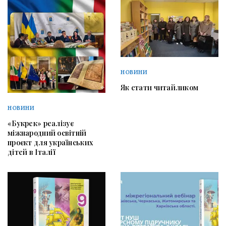
НОВИНИ
Як стати читайликом
НОВИНИ
«Букрек» реалізує
міжнародний освітній
проєкт для українських
дітей в Італії