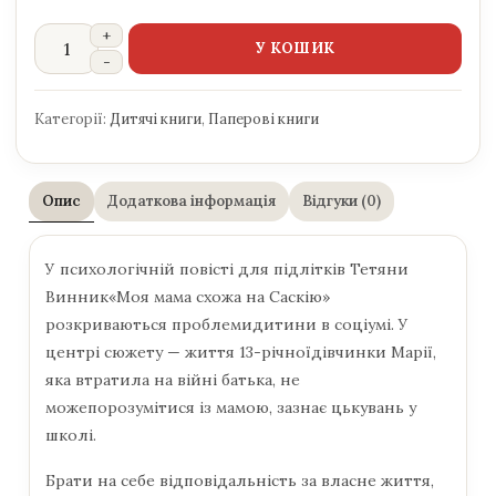
У КОШИК
Категорії:
Дитячі книги
,
Паперові книги
Опис
Додаткова інформація
Відгуки (0)
У психологічній повісті для підлітків Тетяни
Винник«Моя мама схожа на Саскію»
розкриваються проблемидитини в соціумі. У
центрі сюжету — життя 13-річноїдівчинки Марії,
яка втратила на війні батька, не
можепорозумітися із мамою, зазнає цькувань у
школі.
Брати на себе відповідальність за власне життя,