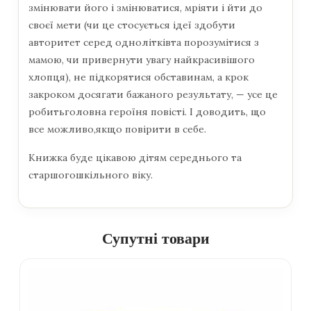
змінювати його і змінюватися, мріяти і йти до
своєї мети (чи це стосується ідеї здобути
авторитет серед однолітківта порозумітися з
мамою, чи привернути увагу найкрасивішого
хлопця), не підкорятися обставинам, а крок
закроком досягати бажаного результату, — усе це
робитьголовна героїня повісті. І доводить, що
все можливо,якщо повірити в себе.
Книжка буде цікавою дітям середнього та
старшогошкільного віку.
Супутні товари