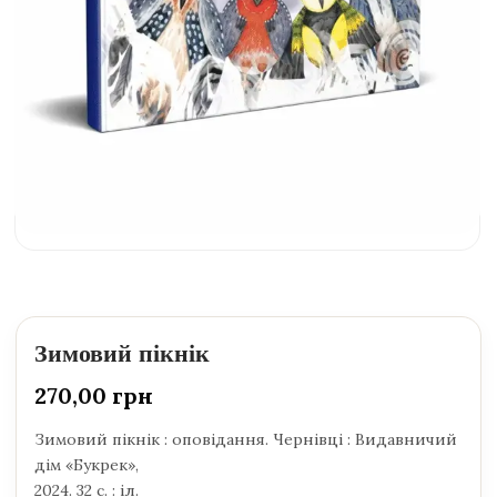
Зимовий пікнік
270,00
грн
Зимовий пікнік : оповідання. Чернівці : Видавничий
дім «Букрек»,
2024. 32 с. : іл.