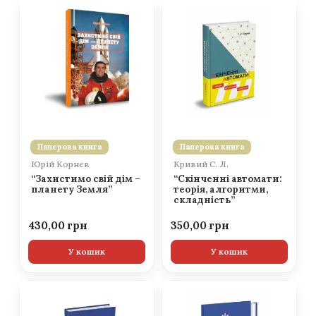
Паперова книга
Паперова книга
Юрій Корнєв
Кривий С. Л.
“Захистимо свій дім –
“Скінченні автомати:
планету Земля”
теорія, алгоритми,
складність”
430,00
350,00
У кошик
У кошик