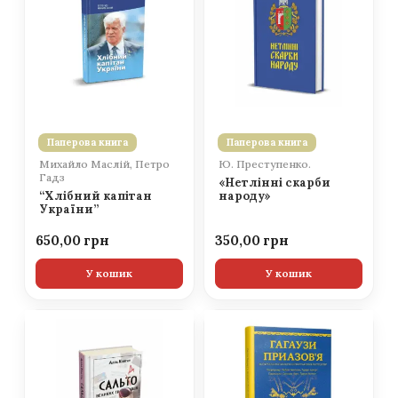
Паперова книга
Паперова книга
Михайло Маслій, Петро
Ю. Преступенко.
Гадз
«Нетлінні скарби
“Хлібний капітан
народу»
України”
650,00
350,00
У кошик
У кошик