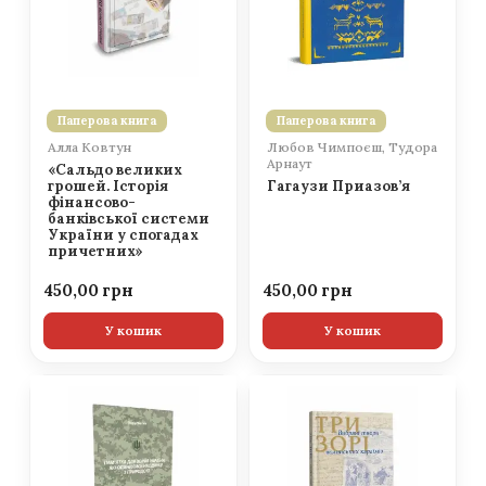
Паперова книга
Паперова книга
Алла Ковтун
Любов Чимпоєш, Тудора
Арнаут
«Сальдо великих
грошей. Історія
Гагаузи Приазов’я
фінансово-
банківської системи
України у спогадах
причетних»
450,00
450,00
У кошик
У кошик