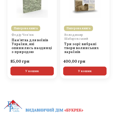
Паперова книга
Паперова книга
Федір Чев'юк
Володимир
Шабаровський
Пам’ятка для воїнів
України, які
Три зорі: вибрані
опинились наодинці
твори волинських
з природою
караїмів
85,00
400,00
У кошик
У кошик