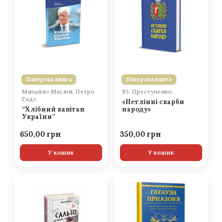
Паперова книга
Паперова книга
Михайло Маслій, Петро
Ю. Преступенко.
Гадз
«Нетлінні скарби
“Хлібний капітан
народу»
України”
650,00
350,00
У кошик
У кошик