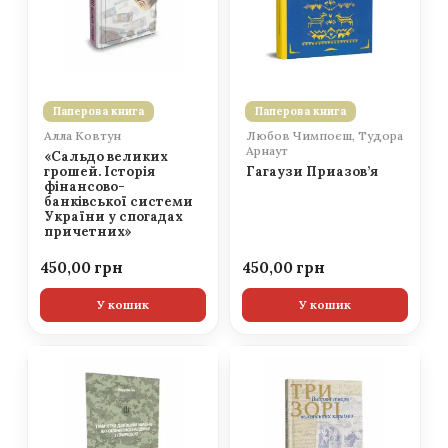
Паперова книга
Паперова книга
Алла Ковтун
Любов Чимпоєш, Тудора
Арнаут
«Сальдо великих
грошей. Історія
Гагаузи Приазов’я
фінансово-
банківської системи
України у спогадах
причетних»
450,00
450,00
У кошик
У кошик