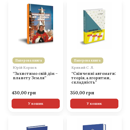
Паперова книга
Паперова книга
Юрій Корнєв
Кривий С. Л.
“Захистимо свій дім –
“Скінченні автомати:
планету Земля”
теорія, алгоритми,
складність”
430,00
350,00
У кошик
У кошик