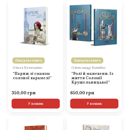
Паперова книга
Паперова книга
Ольга Кепецине
Олександр Балабко
“Париж зі смаком
“Ролі й манекени. Із
солоної карамелі”
життя Соломії
Крушельницької”
350,00
650,00
У кошик
У кошик