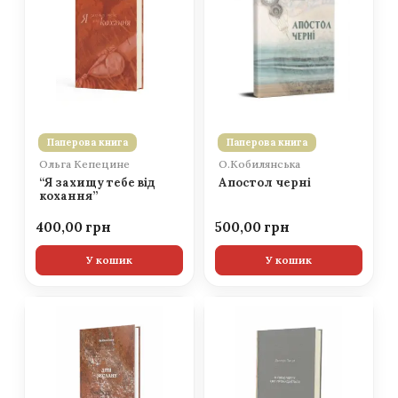
Паперова книга
Паперова книга
Ольга Кепецине
О.Кобилянська
“Я захищу тебе від
Апостол черні
кохання”
400,00
500,00
У кошик
У кошик