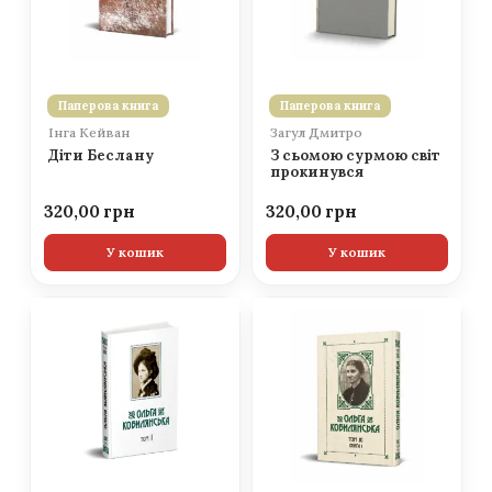
Паперова книга
Паперова книга
Інга Кейван
Загул Дмитро
Діти Беслану
З сьомою сурмою світ
прокинувся
320,00
320,00
У кошик
У кошик