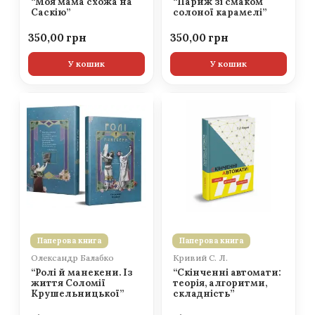
“Моя мама схожа на
“Париж зі смаком
Саскію”
солоної карамелі”
350,00
350,00
У кошик
У кошик
Паперова книга
Паперова книга
Олександр Балабко
Кривий С. Л.
“Ролі й манекени. Із
“Скінченні автомати:
життя Соломії
теорія, алгоритми,
Крушельницької”
складність”