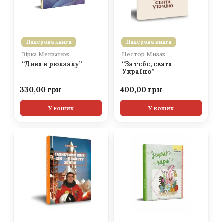
Паперова книга
Паперова книга
Зірка Мензатюк
Нестор Мизак
“Дива в рюкзаку”
“За тебе, свята
Україно”
330,00
400,00
У кошик
У кошик