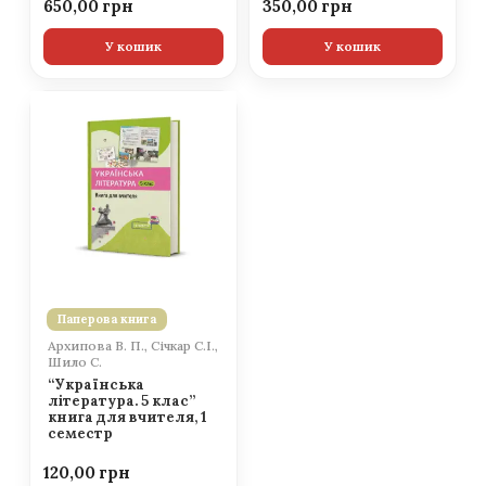
650,00
350,00
У кошик
У кошик
Паперова книга
Архипова В. П., Січкар С.І.,
Шило С.
“Українська
література. 5 клас”
книга для вчителя, 1
семестр
120,00