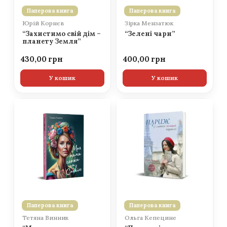
Паперова книга
Паперова книга
Юрій Корнєв
Зірка Мензатюк
“Захистимо свій дім –
“Зелені чари”
планету Земля”
430,00
400,00
У кошик
У кошик
Паперова книга
Паперова книга
Тетяна Винник
Ольга Кепецине