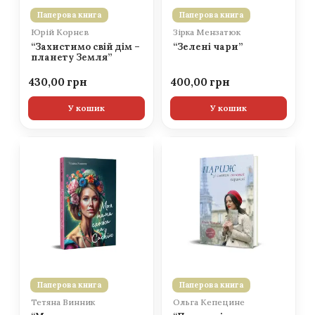
Паперова книга
Паперова книга
Юрій Корнєв
Зірка Мензатюк
“Захистимо свій дім –
“Зелені чари”
планету Земля”
430,00
400,00
У кошик
У кошик
Паперова книга
Паперова книга
Тетяна Винник
Ольга Кепецине