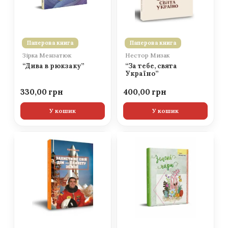
Паперова книга
Паперова книга
Зірка Мензатюк
Нестор Мизак
“Дива в рюкзаку”
“За тебе, свята
Україно”
330,00
400,00
У кошик
У кошик