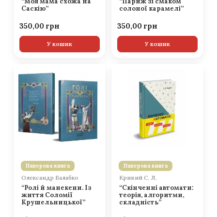
“Моя мама схожа на
“Париж зі смаком
Саскію”
солоної карамелі”
350,00
350,00
У кошик
У кошик
Паперова книга
Паперова книга
Олександр Балабко
Кривий С. Л.
“Ролі й манекени. Із
“Скінченні автомати:
життя Соломії
теорія, алгоритми,
Крушельницької”
складність”