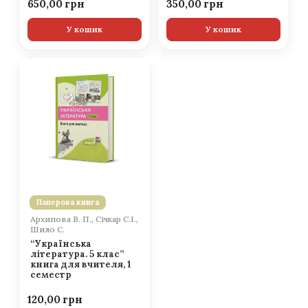
650,00
350,00
У кошик
У кошик
Паперова книга
Архипова В. П., Січкар С.І.,
Шило С.
“Українська
література. 5 клас”
книга для вчителя, 1
семестр
120,00