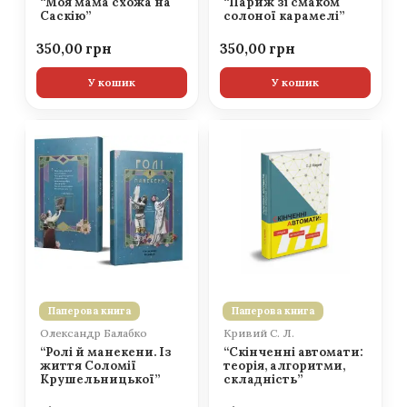
“Моя мама схожа на
“Париж зі смаком
Саскію”
солоної карамелі”
350,00
350,00
У кошик
У кошик
Паперова книга
Паперова книга
Олександр Балабко
Кривий С. Л.
“Ролі й манекени. Із
“Скінченні автомати:
життя Соломії
теорія, алгоритми,
Крушельницької”
складність”