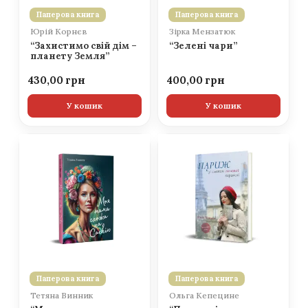
Паперова книга
Паперова книга
Юрій Корнєв
Зірка Мензатюк
“Захистимо свій дім –
“Зелені чари”
планету Земля”
430,00
400,00
У кошик
У кошик
Паперова книга
Паперова книга
Тетяна Винник
Ольга Кепецине