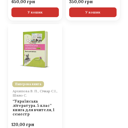
650,00
350,00
У кошик
У кошик
Паперова книга
Архипова В. П., Січкар С.І.,
Шило С.
“Українська
література. 5 клас”
книга для вчителя, 1
семестр
120,00