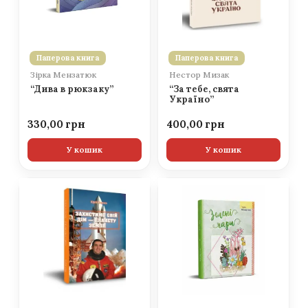
Паперова книга
Паперова книга
Зірка Мензатюк
Нестор Мизак
“Дива в рюкзаку”
“За тебе, свята
Україно”
330,00
400,00
У кошик
У кошик