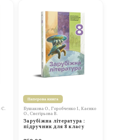
Паперова книга
 С.
Бушакова О., Горобченко І., Каєнко
О., Снєгірьова В.
Зарубіжна література :
підручник для 8 класу