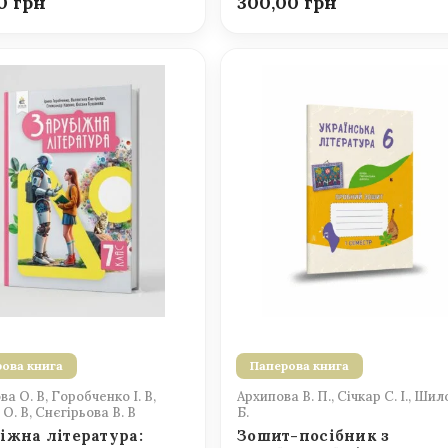
00
300,00
ова книга
Паперова книга
а О. В, Горобченко І. В,
Архипова В. П., Січкар С. І., Шил
О. В, Снєгірьова В. В
Б.
іжна література:
Зошит-посібник з