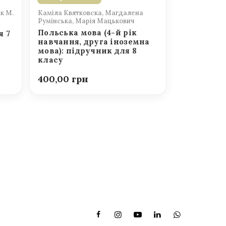
к М.
Каміла Квятковска, Магдалена
Румінська, Марія Мацькович
Польська мова (4-й рік
я 7
навчання, друга іноземна
мова): підручник для 8
класу
400,00