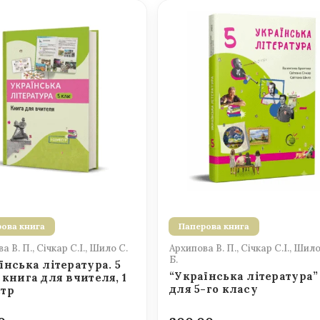
ова книга
Паперова книга
а В. П., Січкар С.І., Шило С.
Архипова В. П., Січкар С.І., Шило
Б.
їнська література. 5
“Українська література”
 книга для вчителя, 1
для 5-го класу
стр