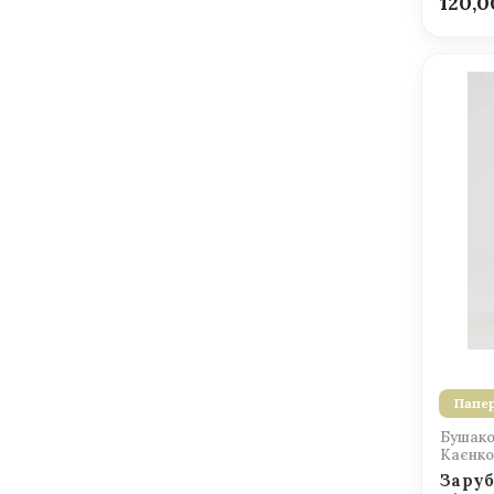
120,
Папер
Бушаков
Каєнко 
Заруб