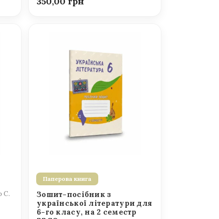
350,00
Паперова книга
о С.
Зошит-посібник з
української літератури для
6-го класу, на 2 семестр