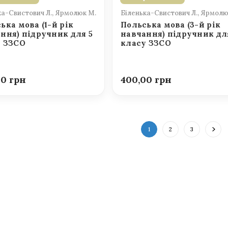
ка-Свистович Л., Ярмолюк М.
Біленька-Свистович Л., Ярмолю
ька мова (1-й рік
Польська мова (3-й рік
ння) підручник для 5
навчання) підручник дл
у ЗЗСО
класу ЗЗСО
00
400,00
1
2
3