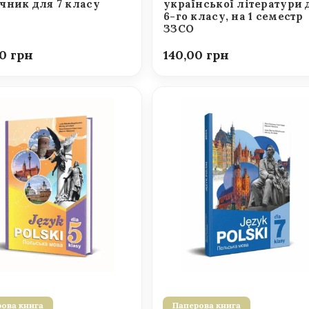
чник для 7 класу
української літератури 
6-го класу, на 1 семестр
ЗЗСО
00
140,00
ова книга
Паперова книга