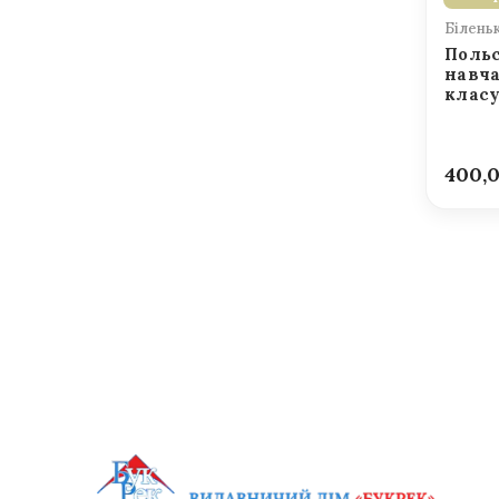
Білень
Польс
навча
клас
400,