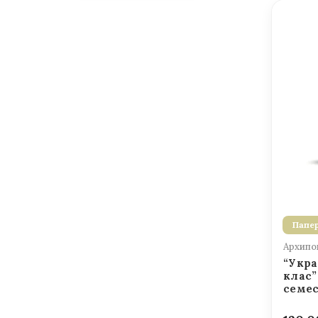
Папер
Архипов
“Укра
клас”
семе