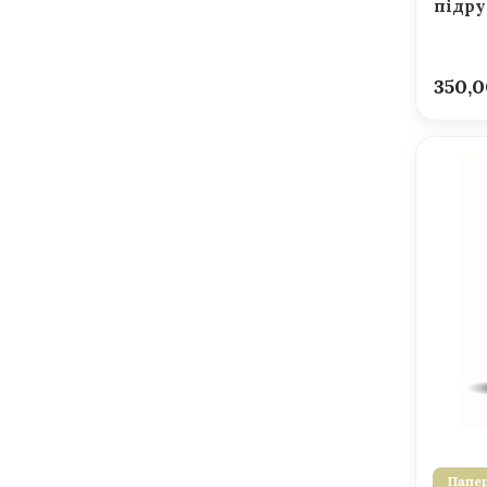
підру
350,
Папер