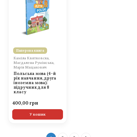
Паперова книга
Каміла Квятковска,
Магдалена Румінська,
Марія Мацькович
Польська мова (4-й
рік навчання, друга
іноземна мова):
підручник для 8
класу
400,00
У кошик