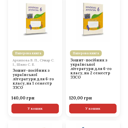
Паперова книга
Паперова книга
Зошит-посібник з
Архипова В. П., Січкар С.
української
І., Шило С. Б.
літератури для 6-го
Зошит-посібник з
класу, на 2 семестр
української
ЗЗСО
літератури для 6-го
класу, на 1 семестр
ЗЗСО
140,00
120,00
У кошик
У кошик