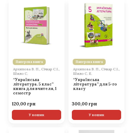
Паперова книга
Паперова книга
Архипова В. П., Січкар С.І.,
Архипова В. П., Січкар С.І.,
Шило С.
Шило С. Б.
“Українська
“Українська
література. 5 клас”
література” для 5-го
книга для вчителя, 1
класу
семестр
120,00
300,00
У кошик
У кошик