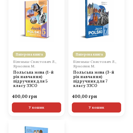
Паперова книга
Паперова книга
Біленька-Свистович Л.,
Біленька-Свистович Л.,
Ярмолюк М.
Ярмолюк М.
Польська мова (1-й
Польська мова (3-й
рік навчання)
рік навчання)
підручник для 5
підручник для 7
класу ЗЗСО
класу ЗЗСО
400,00
400,00
У кошик
У кошик