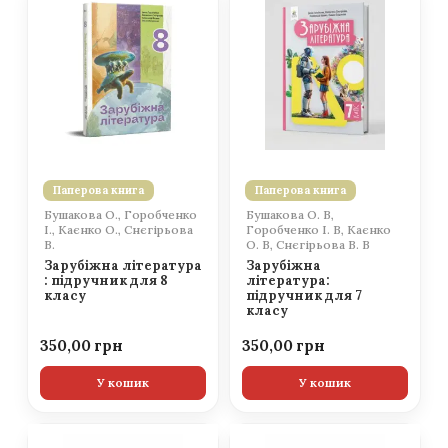
Паперова книга
Паперова книга
Бушакова О., Горобченко
Бушакова О. В,
І., Каєнко О., Снєгірьова
Горобченко І. В, Каєнко
В.
О. В, Снєгірьова В. В
Зарубіжна література
Зарубіжна
: підручник для 8
література:
класу
підручник для 7
класу
350,00
350,00
У кошик
У кошик