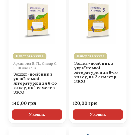
Паперова книга
Паперова книга
Зошит-посібник з
Архипова В. П., Січкар С.
української
І., Шило С. Б.
літератури для 6-го
Зошит-посібник з
класу, на 2 семестр
української
ЗЗСО
літератури для 6-го
класу, на 1 семестр
ЗЗСО
140,00
120,00
У кошик
У кошик