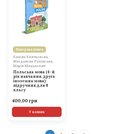
Паперова книга
Каміла Квятковска,
Магдалена Румінська,
Марія Мацькович
Польська мова (4-й
рік навчання, друга
іноземна мова):
підручник для 8
класу
400,00
У кошик