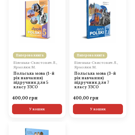
Паперова книга
Паперова книга
Біленька-Свистович Л.,
Біленька-Свистович Л.,
Ярмолюк М.
Ярмолюк М.
Польська мова (1-й
Польська мова (3-й
рік навчання)
рік навчання)
підручник для 5
підручник для 7
класу ЗЗСО
класу ЗЗСО
400,00
400,00
У кошик
У кошик