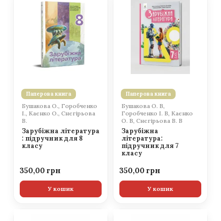
Паперова книга
Паперова книга
Бушакова О., Горобченко
Бушакова О. В,
І., Каєнко О., Снєгірьова
Горобченко І. В, Каєнко
В.
О. В, Снєгірьова В. В
Зарубіжна література
Зарубіжна
: підручник для 8
література:
класу
підручник для 7
класу
350,00
350,00
У кошик
У кошик