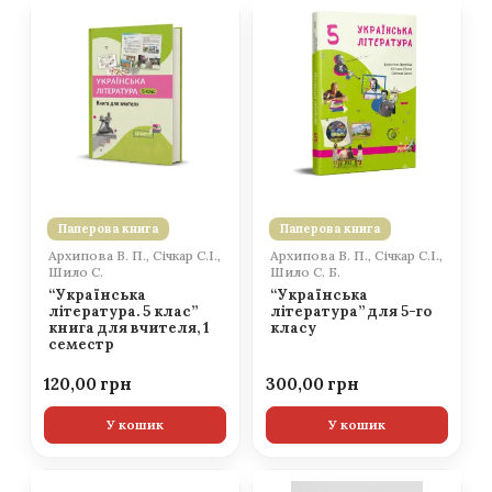
Паперова книга
Паперова книга
Архипова В. П., Січкар С.І.,
Архипова В. П., Січкар С.І.,
Шило С.
Шило С. Б.
“Українська
“Українська
література. 5 клас”
література” для 5-го
книга для вчителя, 1
класу
семестр
120,00
300,00
У кошик
У кошик