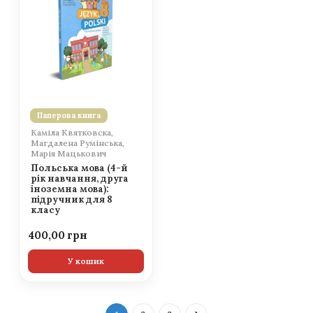
Паперова книга
Каміла Квятковска,
Магдалена Румінська,
Марія Мацькович
Польська мова (4-й
рік навчання, друга
іноземна мова):
підручник для 8
класу
400,00
У кошик