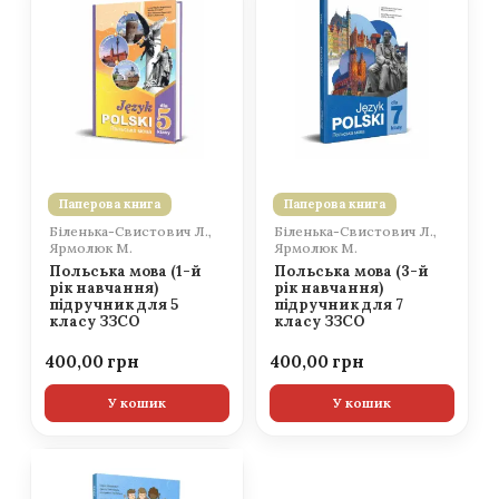
Паперова книга
Паперова книга
Біленька-Свистович Л.,
Біленька-Свистович Л.,
Ярмолюк М.
Ярмолюк М.
Польська мова (1-й
Польська мова (3-й
рік навчання)
рік навчання)
підручник для 5
підручник для 7
класу ЗЗСО
класу ЗЗСО
400,00
400,00
У кошик
У кошик