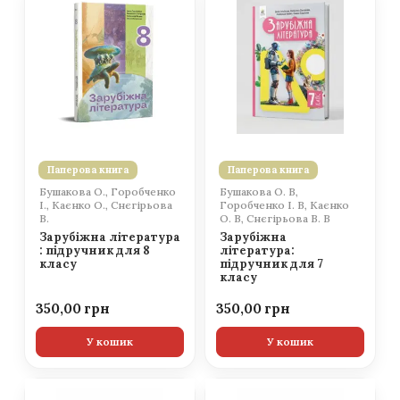
Паперова книга
Паперова книга
Бушакова О., Горобченко
Бушакова О. В,
І., Каєнко О., Снєгірьова
Горобченко І. В, Каєнко
В.
О. В, Снєгірьова В. В
Зарубіжна література
Зарубіжна
: підручник для 8
література:
класу
підручник для 7
класу
350,00
350,00
У кошик
У кошик