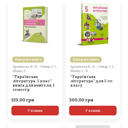
Паперова книга
Паперова книга
Архипова В. П., Січкар С.І.,
Архипова В. П., Січкар С.І.,
Шило С.
Шило С. Б.
“Українська
“Українська
література. 5 клас”
література” для 5-го
книга для вчителя, 1
класу
семестр
120,00
300,00
У кошик
У кошик