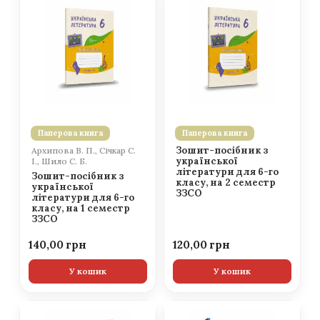
Паперова книга
Паперова книга
Зошит-посібник з
Архипова В. П., Січкар С.
української
І., Шило С. Б.
літератури для 6-го
Зошит-посібник з
класу, на 2 семестр
української
ЗЗСО
літератури для 6-го
класу, на 1 семестр
ЗЗСО
140,00
120,00
У кошик
У кошик