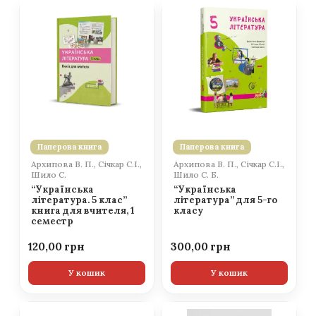
Паперова книга
Паперова книга
Архипова В. П., Січкар С.І.,
Архипова В. П., Січкар С.І.,
Шило С.
Шило С. Б.
“Українська
“Українська
література. 5 клас”
література” для 5-го
книга для вчителя, 1
класу
семестр
120,00
300,00
У кошик
У кошик