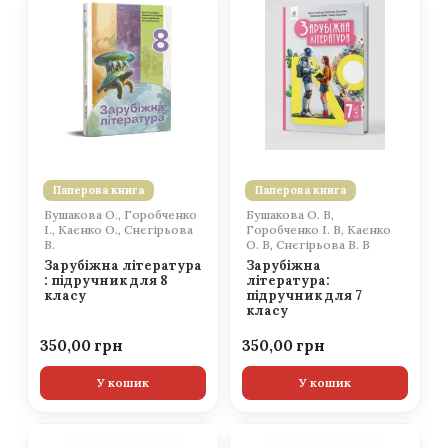
Паперова книга
Паперова книга
Бушакова О., Горобченко
Бушакова О. В,
І., Каєнко О., Снєгірьова
Горобченко І. В, Каєнко
В.
О. В, Снєгірьова В. В
Зарубіжна література
Зарубіжна
: підручник для 8
література:
класу
підручник для 7
класу
350,00
350,00
У кошик
У кошик