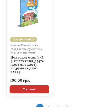
Паперова книга
Каміла Квятковска,
Магдалена Румінська,
Марія Мацькович
Польська мова (4-й
рік навчання, друга
іноземна мова):
підручник для 8
класу
400,00
У кошик