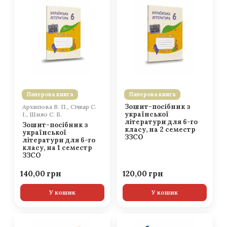
Паперова книга
Паперова книга
Зошит-посібник з
Архипова В. П., Січкар С.
української
І., Шило С. Б.
літератури для 6-го
Зошит-посібник з
класу, на 2 семестр
української
ЗЗСО
літератури для 6-го
класу, на 1 семестр
ЗЗСО
140,00
120,00
У кошик
У кошик