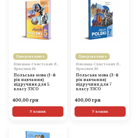
Паперова книга
Паперова книга
Біленька-Свистович Л.,
Біленька-Свистович Л.,
Ярмолюк М.
Ярмолюк М.
Польська мова (1-й
Польська мова (3-й
рік навчання)
рік навчання)
підручник для 5
підручник для 7
класу ЗЗСО
класу ЗЗСО
400,00
400,00
У кошик
У кошик