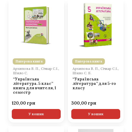
Паперова книга
Паперова книга
Архипова В. П., Січкар С.І.,
Архипова В. П., Січкар С.І.,
Шило С.
Шило С. Б.
“Українська
“Українська
література. 5 клас”
література” для 5-го
книга для вчителя, 1
класу
семестр
120,00
300,00
У кошик
У кошик