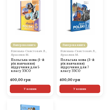
Паперова книга
Паперова книга
Біленька-Свистович Л.,
Біленька-Свистович Л.,
Ярмолюк М.
Ярмолюк М.
Польська мова (1-й
Польська мова (3-й
рік навчання)
рік навчання)
підручник для 5
підручник для 7
класу ЗЗСО
класу ЗЗСО
400,00
400,00
У кошик
У кошик