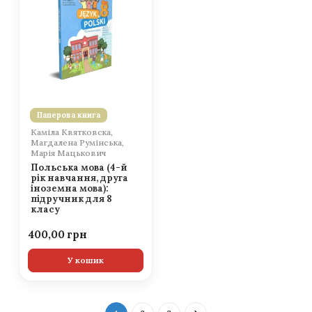
Паперова книга
Каміла Квятковска,
Магдалена Румінська,
Марія Мацькович
Польська мова (4-й
рік навчання, друга
іноземна мова):
підручник для 8
класу
400,00
У кошик