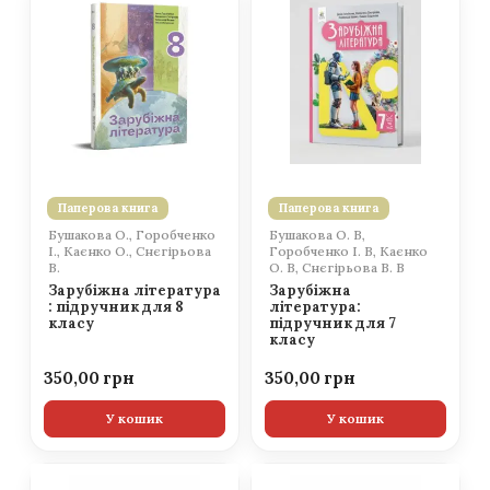
Паперова книга
Паперова книга
Бушакова О., Горобченко
Бушакова О. В,
І., Каєнко О., Снєгірьова
Горобченко І. В, Каєнко
В.
О. В, Снєгірьова В. В
Зарубіжна література
Зарубіжна
: підручник для 8
література:
класу
підручник для 7
класу
350,00
350,00
У кошик
У кошик