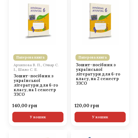
Паперова книга
Паперова книга
Зошит-посібник з
Архипова В. П., Січкар С.
української
І., Шило С. Б.
літератури для 6-го
Зошит-посібник з
класу, на 2 семестр
української
ЗЗСО
літератури для 6-го
класу, на 1 семестр
ЗЗСО
140,00
120,00
У кошик
У кошик