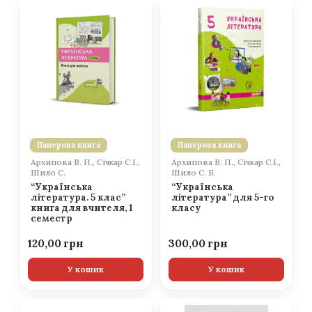
Паперова книга
Паперова книга
Архипова В. П., Січкар С.І.,
Архипова В. П., Січкар С.І.,
Шило С.
Шило С. Б.
“Українська
“Українська
література. 5 клас”
література” для 5-го
книга для вчителя, 1
класу
семестр
120,00
300,00
У кошик
У кошик