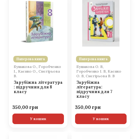
Паперова книга
Паперова книга
Бушакова О., Горобченко
Бушакова О. В,
І., Каєнко О., Снєгірьова
Горобченко І. В, Каєнко
В.
О. В, Снєгірьова В. В
Зарубіжна література
Зарубіжна
: підручник для 8
література:
класу
підручник для 7
класу
350,00
350,00
У кошик
У кошик