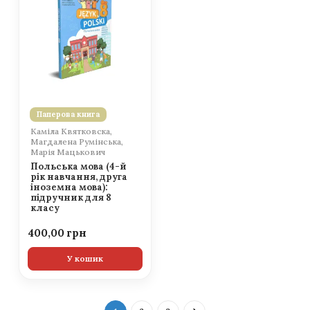
Паперова книга
Каміла Квятковска,
Магдалена Румінська,
Марія Мацькович
Польська мова (4-й
рік навчання, друга
іноземна мова):
підручник для 8
класу
400,00
У кошик