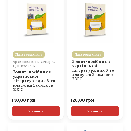
Паперова книга
Паперова книга
Зошит-посібник з
Архипова В. П., Січкар С.
української
І., Шило С. Б.
літератури для 6-го
Зошит-посібник з
класу, на 2 семестр
української
ЗЗСО
літератури для 6-го
класу, на 1 семестр
ЗЗСО
140,00
120,00
У кошик
У кошик