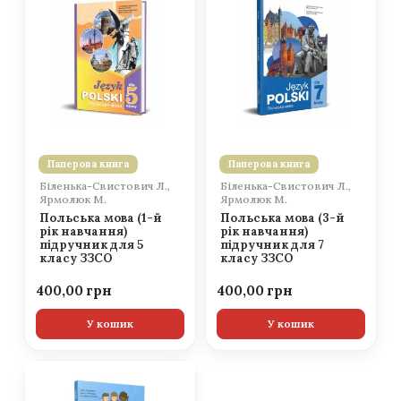
Паперова книга
Паперова книга
Біленька-Свистович Л.,
Біленька-Свистович Л.,
Ярмолюк М.
Ярмолюк М.
Польська мова (1-й
Польська мова (3-й
рік навчання)
рік навчання)
підручник для 5
підручник для 7
класу ЗЗСО
класу ЗЗСО
400,00
400,00
У кошик
У кошик