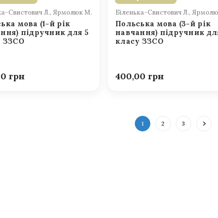
ка-Свистович Л., Ярмолюк М.
Біленька-Свистович Л., Ярмолю
ька мова (1-й рік
Польська мова (3-й рік
ння) підручник для 5
навчання) підручник дл
у ЗЗСО
класу ЗЗСО
00
400,00
1
2
3