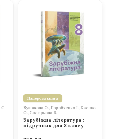
Паперова книга
 С.
Бушакова О., Горобченко І., Каєнко
О., Снєгірьова В.
Зарубіжна література :
підручник для 8 класу