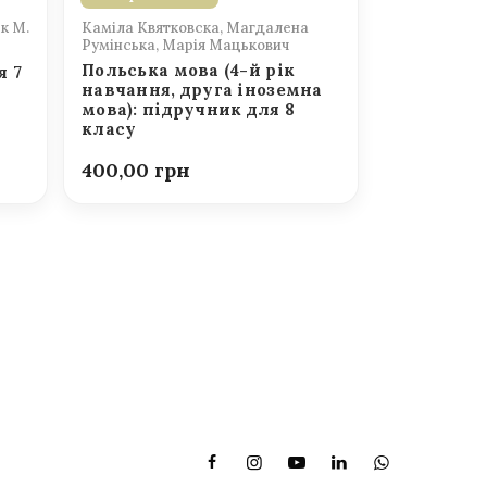
к М.
Каміла Квятковска, Магдалена
Румінська, Марія Мацькович
Польська мова (4-й рік
я 7
навчання, друга іноземна
мова): підручник для 8
класу
400,00