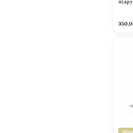
підру
350,
Папер