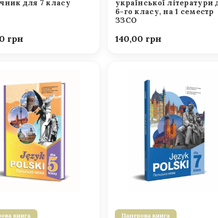
чник для 7 класу
української літератури 
6-го класу, на 1 семестр
ЗЗСО
00
140,00
ова книга
Паперова книга