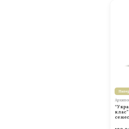
Папер
Архипов
“Укра
клас”
семе