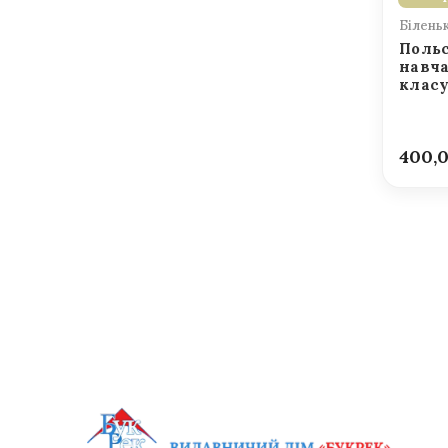
Білень
Польс
навча
клас
400,