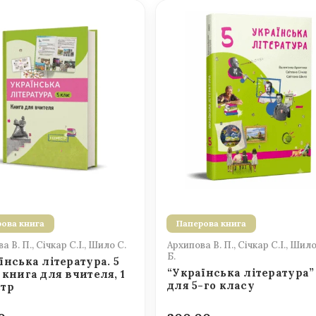
ова книга
Паперова книга
а В. П., Січкар С.І., Шило С.
Архипова В. П., Січкар С.І., Шило
Б.
їнська література. 5
“Українська література”
 книга для вчителя, 1
для 5-го класу
стр