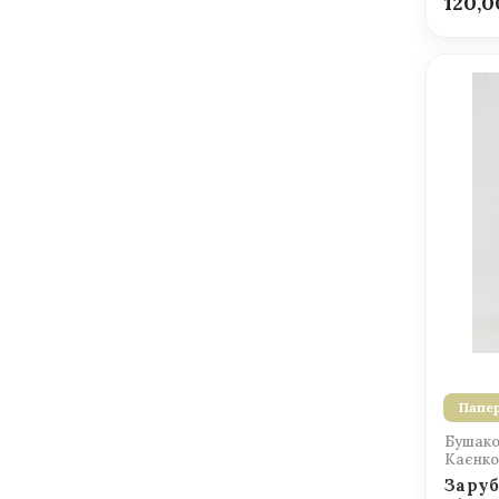
120,
Папер
Бушаков
Каєнко 
Заруб