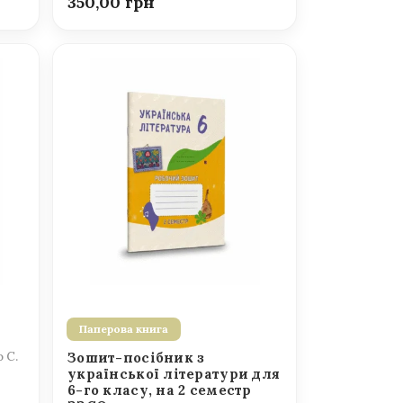
350,00
Паперова книга
о С.
Зошит-посібник з
української літератури для
6-го класу, на 2 семестр