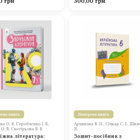
00
300,00
ова книга
Паперова книга
а О. В, Горобченко І. В,
Архипова В. П., Січкар С. І., Шил
О. В, Снєгірьова В. В
Б.
іжна література:
Зошит-посібник з