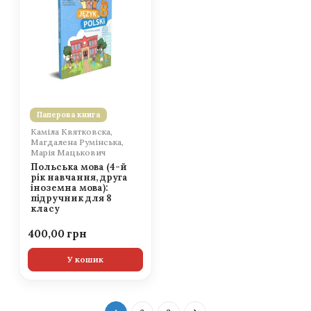
Паперова книга
Каміла Квятковска,
Магдалена Румінська,
Марія Мацькович
Польська мова (4-й
рік навчання, друга
іноземна мова):
підручник для 8
класу
400,00
У кошик