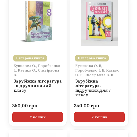
Паперова книга
Паперова книга
Бушакова О., Горобченко
Бушакова О. В,
І., Каєнко О., Снєгірьова
Горобченко І. В, Каєнко
В.
О. В, Снєгірьова В. В
Зарубіжна література
Зарубіжна
: підручник для 8
література:
класу
підручник для 7
класу
350,00
350,00
У кошик
У кошик