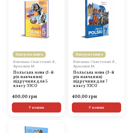
Паперова книга
Паперова книга
Біленька-Свистович Л.,
Біленька-Свистович Л.,
Ярмолюк М.
Ярмолюк М.
Польська мова (1-й
Польська мова (3-й
рік навчання)
рік навчання)
підручник для 5
підручник для 7
класу ЗЗСО
класу ЗЗСО
400,00
400,00
У кошик
У кошик