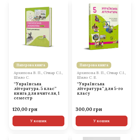
Паперова книга
Паперова книга
Архипова В. П., Січкар С.І.,
Архипова В. П., Січкар С.І.,
Шило С.
Шило С. Б.
“Українська
“Українська
література. 5 клас”
література” для 5-го
книга для вчителя, 1
класу
семестр
120,00
300,00
У кошик
У кошик