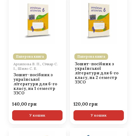
Паперова книга
Паперова книга
Зошит-посібник з
Архипова В. П., Січкар С.
української
І., Шило С. Б.
літератури для 6-го
Зошит-посібник з
класу, на 2 семестр
української
ЗЗСО
літератури для 6-го
класу, на 1 семестр
ЗЗСО
140,00
120,00
У кошик
У кошик