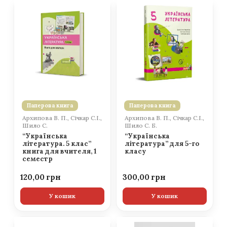
Паперова книга
Паперова книга
Архипова В. П., Січкар С.І.,
Архипова В. П., Січкар С.І.,
Шило С.
Шило С. Б.
“Українська
“Українська
література. 5 клас”
література” для 5-го
книга для вчителя, 1
класу
семестр
120,00
300,00
У кошик
У кошик