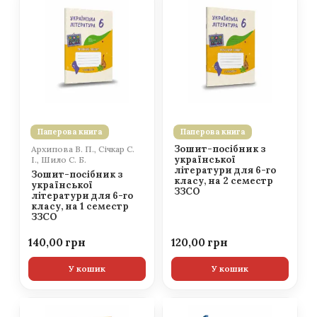
Паперова книга
Паперова книга
Зошит-посібник з
Архипова В. П., Січкар С.
української
І., Шило С. Б.
літератури для 6-го
Зошит-посібник з
класу, на 2 семестр
української
ЗЗСО
літератури для 6-го
класу, на 1 семестр
ЗЗСО
140,00
120,00
У кошик
У кошик