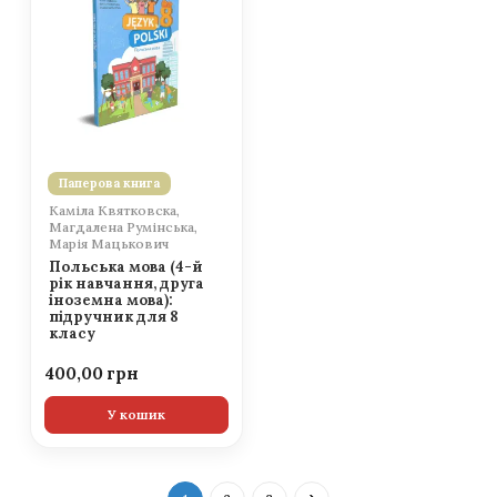
Паперова книга
Каміла Квятковска,
Магдалена Румінська,
Марія Мацькович
Польська мова (4-й
рік навчання, друга
іноземна мова):
підручник для 8
класу
400,00
У кошик