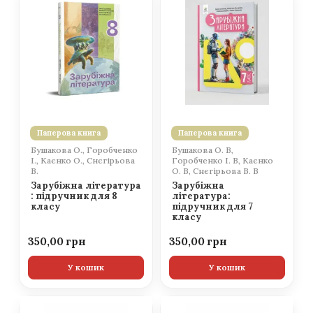
Паперова книга
Паперова книга
Бушакова О., Горобченко
Бушакова О. В,
І., Каєнко О., Снєгірьова
Горобченко І. В, Каєнко
В.
О. В, Снєгірьова В. В
Зарубіжна література
Зарубіжна
: підручник для 8
література:
класу
підручник для 7
класу
350,00
350,00
У кошик
У кошик