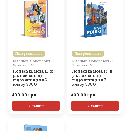
Паперова книга
Паперова книга
Біленька-Свистович Л.,
Біленька-Свистович Л.,
Ярмолюк М.
Ярмолюк М.
Польська мова (1-й
Польська мова (3-й
рік навчання)
рік навчання)
підручник для 5
підручник для 7
класу ЗЗСО
класу ЗЗСО
400,00
400,00
У кошик
У кошик