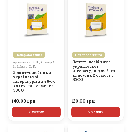
Паперова книга
Паперова книга
Зошит-посібник з
Архипова В. П., Січкар С.
української
І., Шило С. Б.
літератури для 6-го
Зошит-посібник з
класу, на 2 семестр
української
ЗЗСО
літератури для 6-го
класу, на 1 семестр
ЗЗСО
140,00
120,00
У кошик
У кошик