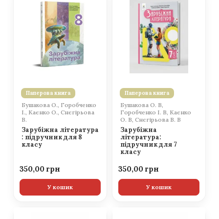
Паперова книга
Паперова книга
Бушакова О., Горобченко
Бушакова О. В,
І., Каєнко О., Снєгірьова
Горобченко І. В, Каєнко
В.
О. В, Снєгірьова В. В
Зарубіжна література
Зарубіжна
: підручник для 8
література:
класу
підручник для 7
класу
350,00
350,00
У кошик
У кошик