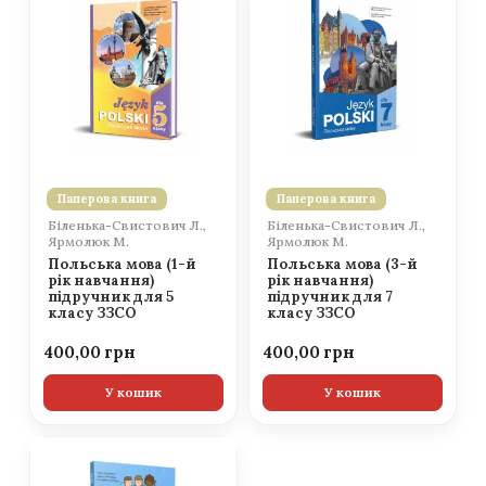
Паперова книга
Паперова книга
Біленька-Свистович Л.,
Біленька-Свистович Л.,
Ярмолюк М.
Ярмолюк М.
Польська мова (1-й
Польська мова (3-й
рік навчання)
рік навчання)
підручник для 5
підручник для 7
класу ЗЗСО
класу ЗЗСО
400,00
400,00
У кошик
У кошик