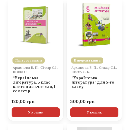
Паперова книга
Паперова книга
Архипова В. П., Січкар С.І.,
Архипова В. П., Січкар С.І.,
Шило С.
Шило С. Б.
“Українська
“Українська
література. 5 клас”
література” для 5-го
книга для вчителя, 1
класу
семестр
120,00
300,00
У кошик
У кошик