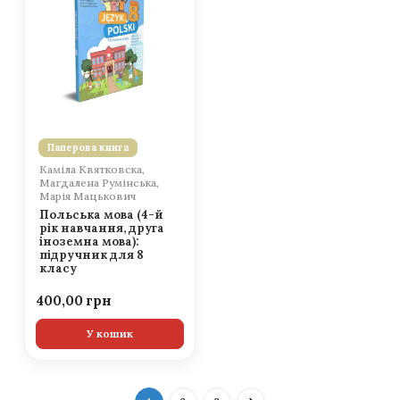
Паперова книга
Каміла Квятковска,
Магдалена Румінська,
Марія Мацькович
Польська мова (4-й
рік навчання, друга
іноземна мова):
підручник для 8
класу
400,00
У кошик