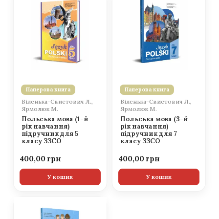
Паперова книга
Паперова книга
Біленька-Свистович Л.,
Біленька-Свистович Л.,
Ярмолюк М.
Ярмолюк М.
Польська мова (1-й
Польська мова (3-й
рік навчання)
рік навчання)
підручник для 5
підручник для 7
класу ЗЗСО
класу ЗЗСО
400,00
400,00
У кошик
У кошик