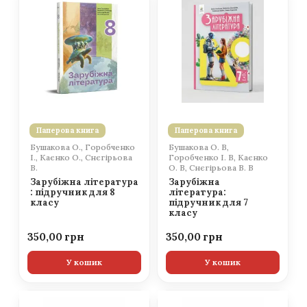
Паперова книга
Паперова книга
Бушакова О., Горобченко
Бушакова О. В,
І., Каєнко О., Снєгірьова
Горобченко І. В, Каєнко
В.
О. В, Снєгірьова В. В
Зарубіжна література
Зарубіжна
: підручник для 8
література:
класу
підручник для 7
класу
350,00
350,00
У кошик
У кошик