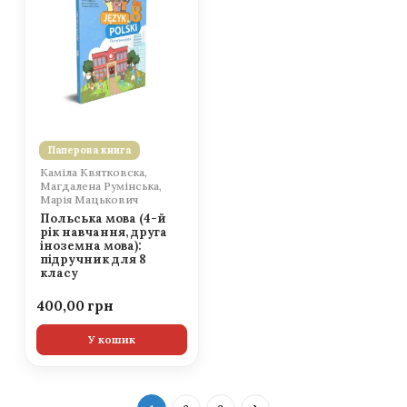
Паперова книга
Каміла Квятковска,
Магдалена Румінська,
Марія Мацькович
Польська мова (4-й
рік навчання, друга
іноземна мова):
підручник для 8
класу
400,00
У кошик