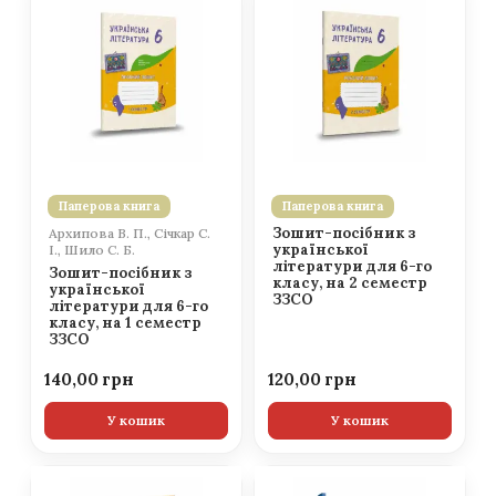
Паперова книга
Паперова книга
Зошит-посібник з
Архипова В. П., Січкар С.
української
І., Шило С. Б.
літератури для 6-го
Зошит-посібник з
класу, на 2 семестр
української
ЗЗСО
літератури для 6-го
класу, на 1 семестр
ЗЗСО
140,00
120,00
У кошик
У кошик