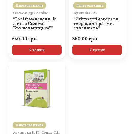
Паперова книга
Паперова книга
Олександр Балабко
Кривий С. Л.
“Ролі й манекени. Із
“Скінченні автомати:
життя Соломії
теорія, алгоритми,
Крушельницької”
складність”
650,00
350,00
У кошик
У кошик
Паперова книга
Архипова В. П., Січкар С.І.,