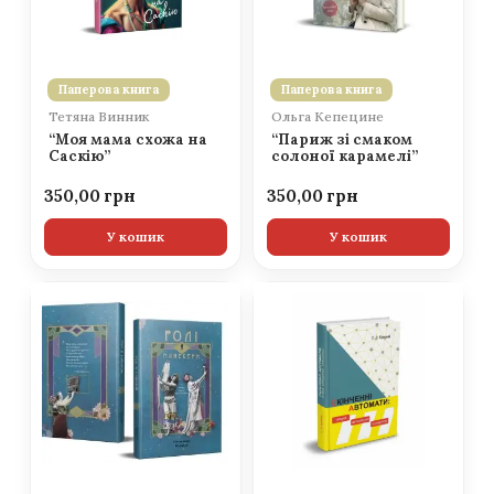
Паперова книга
Паперова книга
Тетяна Винник
Ольга Кепецине
“Моя мама схожа на
“Париж зі смаком
Саскію”
солоної карамелі”
350,00
350,00
У кошик
У кошик