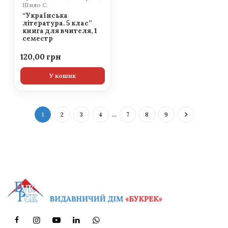
Шило С.
“Українська
література. 5 клас”
книга для вчителя, 1
семестр
120,00
У кошик
1
2
3
4
…
7
8
9