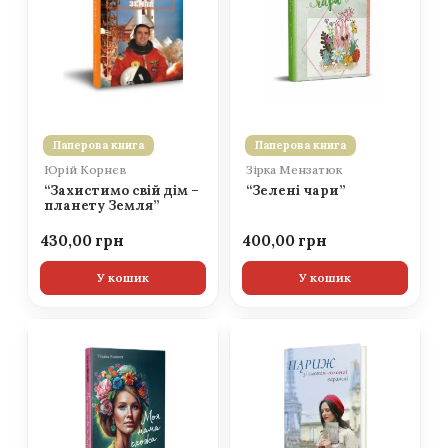
Паперова книга
Паперова книга
Юрій Корнєв
Зірка Мензатюк
“Захистимо свій дім –
“Зелені чари”
планету Земля”
430,00
400,00
У кошик
У кошик