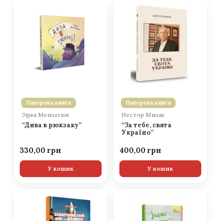
Паперова книга
Паперова книга
Зірка Мензатюк
Нестор Мизак
“Дива в рюкзаку”
“За тебе, свята
Україно”
330,00
400,00
У кошик
У кошик