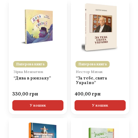
Паперова книга
Паперова книга
Зірка Мензатюк
Нестор Мизак
“Дива в рюкзаку”
“За тебе, свята
Україно”
330,00
400,00
У кошик
У кошик