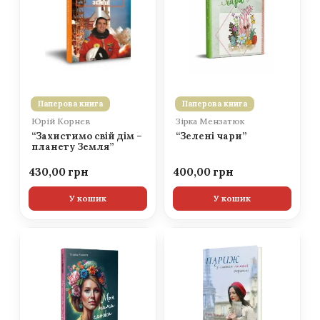
Паперова книга
Паперова книга
Юрій Корнєв
Зірка Мензатюк
“Захистимо свій дім –
“Зелені чари”
планету Земля”
430,00
400,00
У кошик
У кошик