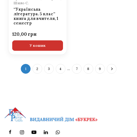
Шило С.
“Українська
література. 5 клас”
книга для вчителя, 1
семестр
120,00
У кошик
1
2
3
4
…
7
8
9