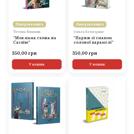
Паперова книга
Паперова книга
Тетяна Винник
Ольга Кепецине
“Моя мама схожа на
“Париж зі смаком
Саскію”
солоної карамелі”
350,00
350,00
У кошик
У кошик