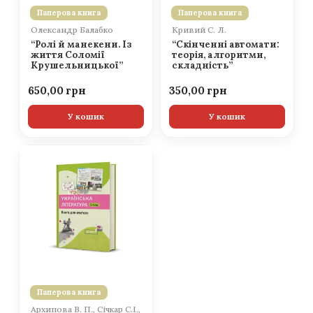
Паперова книга
Паперова книга
Олександр Балабко
Кривий С. Л.
“Ролі й манекени. Із
“Скінченні автомати:
життя Соломії
теорія, алгоритми,
Крушельницької”
складність”
650,00
350,00
У кошик
У кошик
Паперова книга
Архипова В. П., Січкар С.І.,