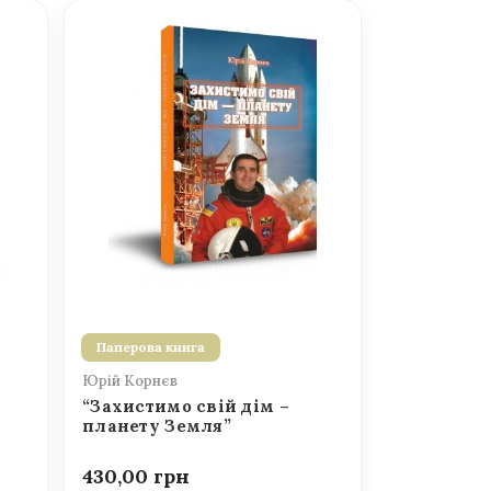
Паперова книга
Юрій Корнєв
“Захистимо свій дім –
планету Земля”
430,00