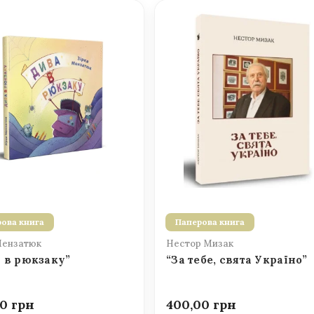
ова книга
Паперова книга
Мензатюк
Нестор Мизак
 в рюкзаку”
“За тебе, свята Україно”
00
400,00