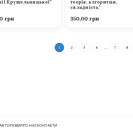
ії Крушельницької”
теорія, алгоритми,
складність”
00
350,00
1
2
3
4
…
7
8
 АВТОРАМИ
ПРО НАС
КОНТАКТИ