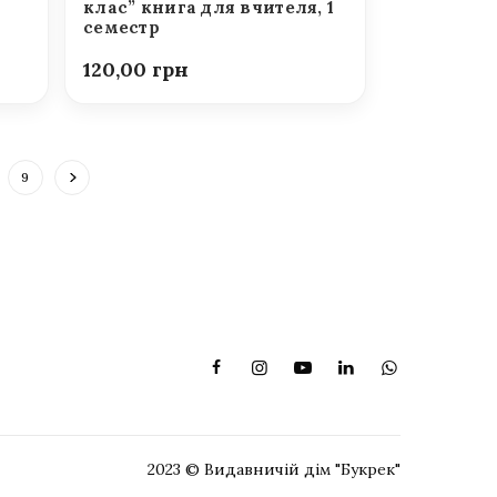
клас” книга для вчителя, 1
семестр
120,00
9
2023 © Видавничій дім "Букрек"