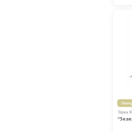
Папер
Зірка 
“Зеле