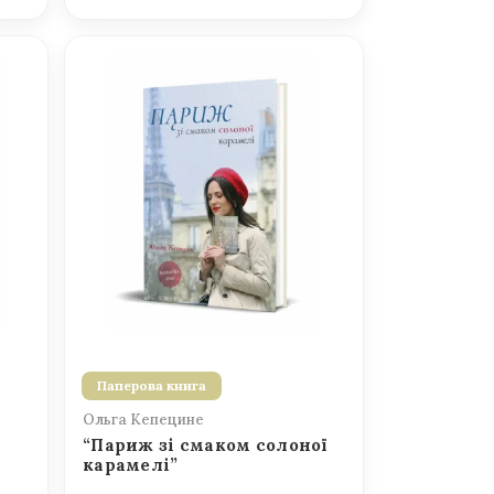
Паперова книга
Ольга Кепецине
“Париж зі смаком солоної
карамелі”