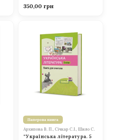
350,00
Паперова книга
Архипова В. П., Січкар С.І., Шило С.
“Українська література. 5