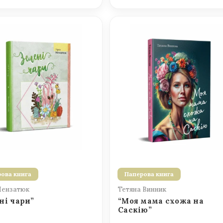
ова книга
Паперова книга
Мензатюк
Тетяна Винник
ні чари”
“Моя мама схожа на
Саскію”