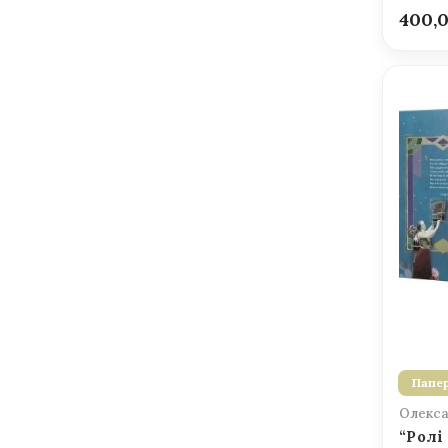
400,
Папер
Олекса
“Ролі