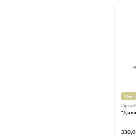
Папер
Зірка 
“Дива
330,