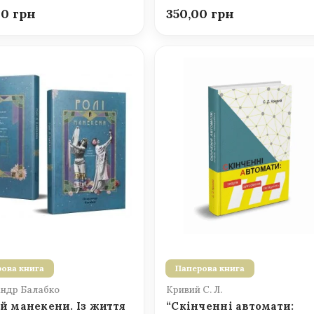
00
350,00
ова книга
Паперова книга
ндр Балабко
Кривий С. Л.
 й манекени. Із життя
“Скінченні автомати: