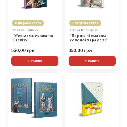
Паперова книга
Паперова книга
Тетяна Винник
Ольга Кепецине
“Моя мама схожа на
“Париж зі смаком
Саскію”
солоної карамелі”
350,00
350,00
У кошик
У кошик