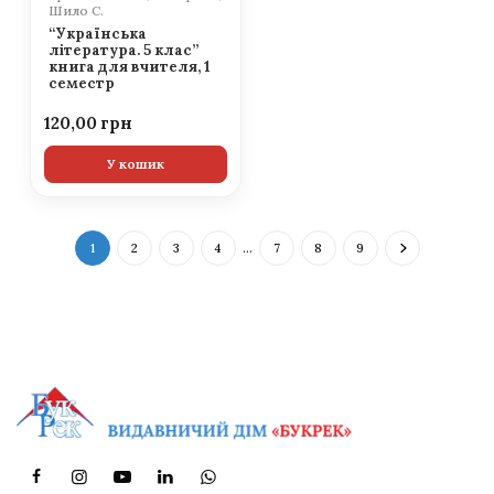
Шило С.
“Українська
література. 5 клас”
книга для вчителя, 1
семестр
120,00
У кошик
1
2
3
4
…
7
8
9