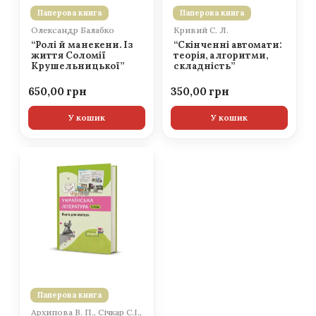
Паперова книга
Паперова книга
Олександр Балабко
Кривий С. Л.
“Ролі й манекени. Із
“Скінченні автомати:
життя Соломії
теорія, алгоритми,
Крушельницької”
складність”
650,00
350,00
У кошик
У кошик
Паперова книга
Архипова В. П., Січкар С.І.,