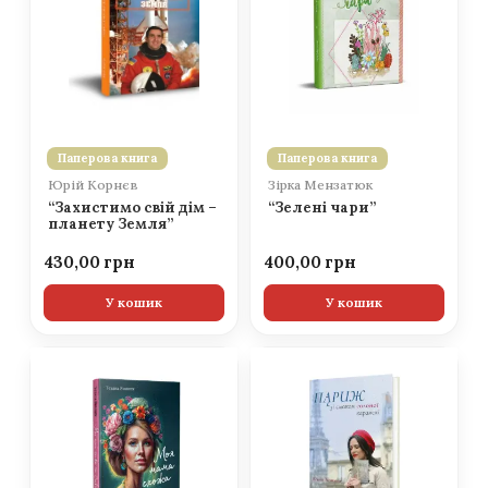
Паперова книга
Паперова книга
Юрій Корнєв
Зірка Мензатюк
“Захистимо свій дім –
“Зелені чари”
планету Земля”
430,00
400,00
У кошик
У кошик