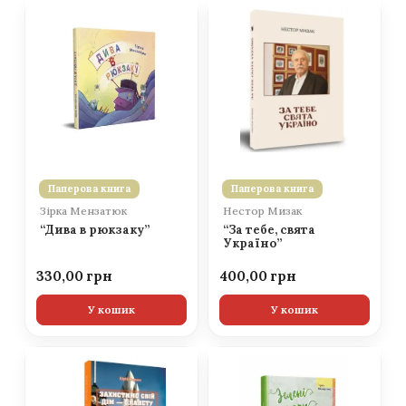
Паперова книга
Паперова книга
Зірка Мензатюк
Нестор Мизак
“Дива в рюкзаку”
“За тебе, свята
Україно”
330,00
400,00
У кошик
У кошик