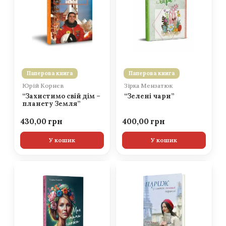
Паперова книга
Паперова книга
Юрій Корнєв
Зірка Мензатюк
“Захистимо свій дім –
“Зелені чари”
планету Земля”
430,00
400,00
У кошик
У кошик