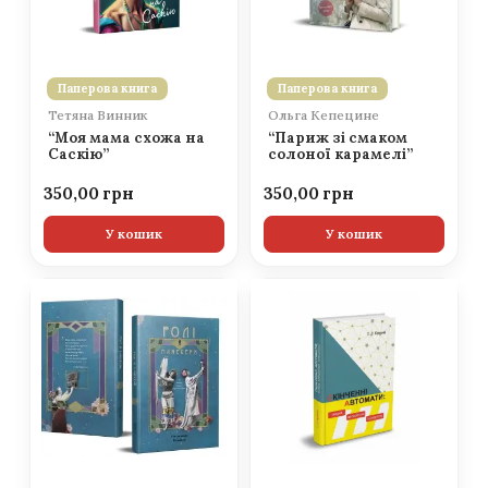
Паперова книга
Паперова книга
Тетяна Винник
Ольга Кепецине
“Моя мама схожа на
“Париж зі смаком
Саскію”
солоної карамелі”
350,00
350,00
У кошик
У кошик