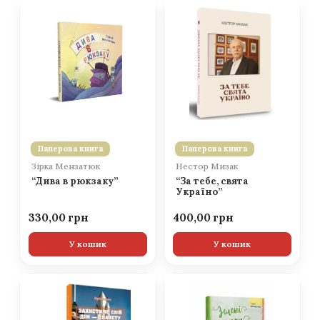
Паперова книга
Паперова книга
Зірка Мензатюк
Нестор Мизак
“Дива в рюкзаку”
“За тебе, свята
Україно”
330,00
400,00
У кошик
У кошик