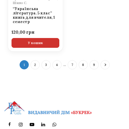
Шило С.
“Українська
література. 5 клас”
книга для вчителя, 1
семестр
120,00
У кошик
1
2
3
4
…
7
8
9