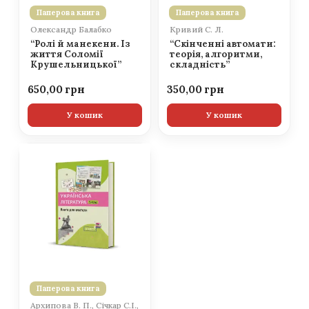
Паперова книга
Паперова книга
Олександр Балабко
Кривий С. Л.
“Ролі й манекени. Із
“Скінченні автомати:
життя Соломії
теорія, алгоритми,
Крушельницької”
складність”
650,00
350,00
У кошик
У кошик
Паперова книга
Архипова В. П., Січкар С.І.,