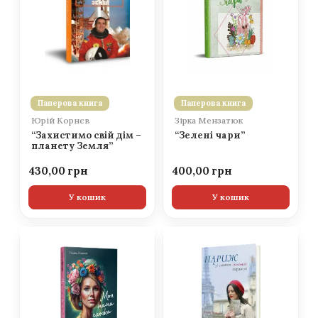
Паперова книга
Паперова книга
Юрій Корнєв
Зірка Мензатюк
“Захистимо свій дім –
“Зелені чари”
планету Земля”
430,00
400,00
У кошик
У кошик