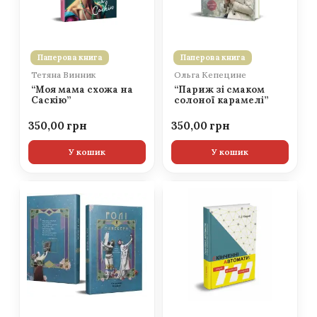
Паперова книга
Паперова книга
Тетяна Винник
Ольга Кепецине
“Моя мама схожа на
“Париж зі смаком
Саскію”
солоної карамелі”
350,00
350,00
У кошик
У кошик