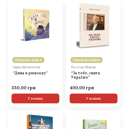
Паперова книга
Паперова книга
Зірка Мензатюк
Нестор Мизак
“Дива в рюкзаку”
“За тебе, свята
Україно”
330,00
400,00
У кошик
У кошик