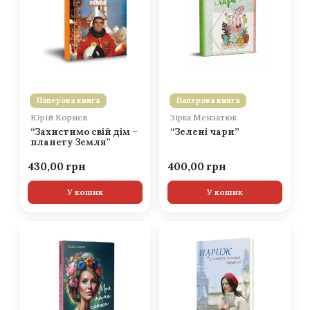
Паперова книга
Паперова книга
Юрій Корнєв
Зірка Мензатюк
“Захистимо свій дім –
“Зелені чари”
планету Земля”
430,00
400,00
У кошик
У кошик