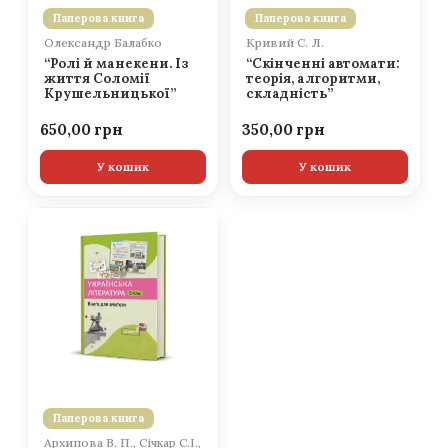
Паперова книга
Паперова книга
Олександр Балабко
Кривий С. Л.
“Ролі й манекени. Із
“Скінченні автомати:
життя Соломії
теорія, алгоритми,
Крушельницької”
складність”
650,00
350,00
У кошик
У кошик
Паперова книга
Архипова В. П., Січкар С.І.,