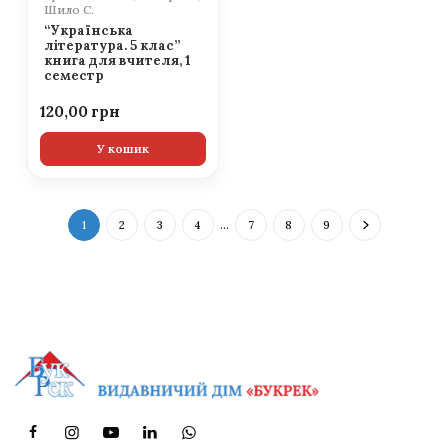
Шило С.
“Українська
література. 5 клас”
книга для вчителя, 1
семестр
120,00
У кошик
1
2
3
4
…
7
8
9