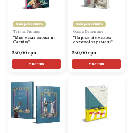
Паперова книга
Паперова книга
Тетяна Винник
Ольга Кепецине
“Моя мама схожа на
“Париж зі смаком
Саскію”
солоної карамелі”
350,00
350,00
У кошик
У кошик