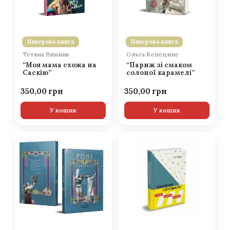
Паперова книга
Паперова книга
Тетяна Винник
Ольга Кепецине
“Моя мама схожа на
“Париж зі смаком
Саскію”
солоної карамелі”
350,00
350,00
У кошик
У кошик