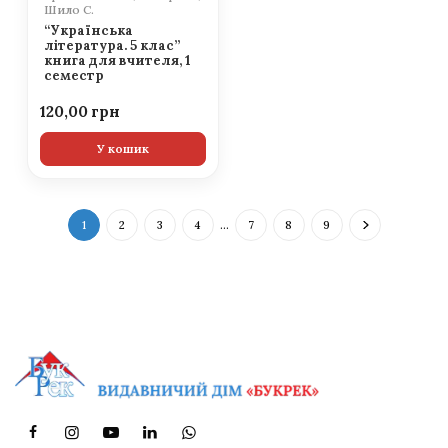
Шило С.
“Українська
література. 5 клас”
книга для вчителя, 1
семестр
120,00
У кошик
1
2
3
4
…
7
8
9