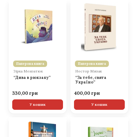
Паперова книга
Паперова книга
Зірка Мензатюк
Нестор Мизак
“Дива в рюкзаку”
“За тебе, свята
Україно”
330,00
400,00
У кошик
У кошик