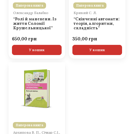
Паперова книга
Паперова книга
Олександр Балабко
Кривий С. Л.
“Ролі й манекени. Із
“Скінченні автомати:
життя Соломії
теорія, алгоритми,
Крушельницької”
складність”
650,00
350,00
У кошик
У кошик
Паперова книга
Архипова В. П., Січкар С.І.,