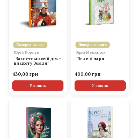
Паперова книга
Паперова книга
Юрій Корнєв
Зірка Мензатюк
“Захистимо свій дім –
“Зелені чари”
планету Земля”
430,00
400,00
У кошик
У кошик