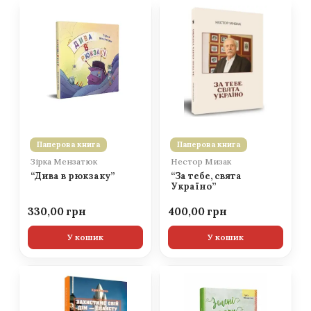
Паперова книга
Паперова книга
Зірка Мензатюк
Нестор Мизак
“Дива в рюкзаку”
“За тебе, свята
Україно”
330,00
400,00
У кошик
У кошик