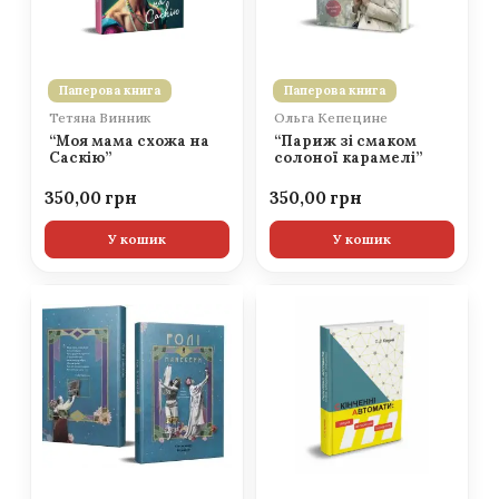
Паперова книга
Паперова книга
Тетяна Винник
Ольга Кепецине
“Моя мама схожа на
“Париж зі смаком
Саскію”
солоної карамелі”
350,00
350,00
У кошик
У кошик