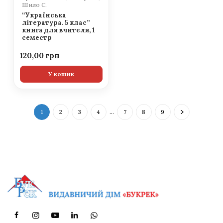
Шило С.
“Українська
література. 5 клас”
книга для вчителя, 1
семестр
120,00
У кошик
1
2
3
4
…
7
8
9