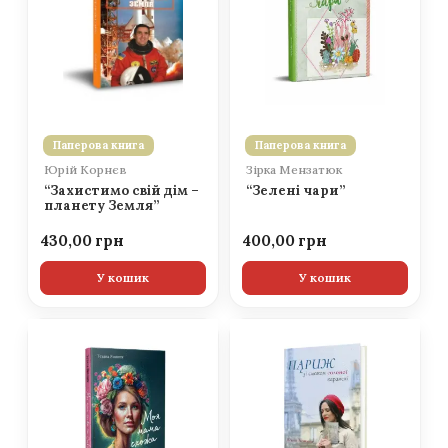
Паперова книга
Паперова книга
Юрій Корнєв
Зірка Мензатюк
“Захистимо свій дім –
“Зелені чари”
планету Земля”
430,00
400,00
У кошик
У кошик