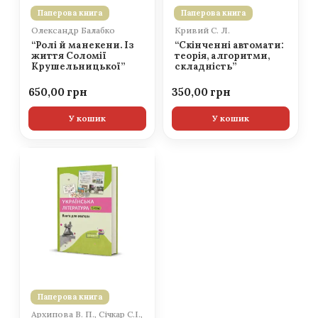
Паперова книга
Паперова книга
Олександр Балабко
Кривий С. Л.
“Ролі й манекени. Із
“Скінченні автомати:
життя Соломії
теорія, алгоритми,
Крушельницької”
складність”
650,00
350,00
У кошик
У кошик
Паперова книга
Архипова В. П., Січкар С.І.,