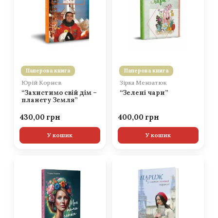
Паперова книга
Паперова книга
Юрій Корнєв
Зірка Мензатюк
“Захистимо свій дім –
“Зелені чари”
планету Земля”
430,00
400,00
У кошик
У кошик