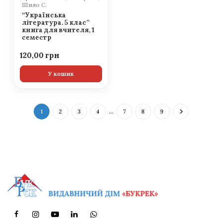
Шило С.
“Українська
література. 5 клас”
книга для вчителя, 1
семестр
120,00
У кошик
1
2
3
4
…
7
8
9