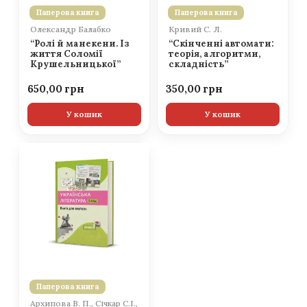
Паперова книга
Паперова книга
Олександр Балабко
Кривий С. Л.
“Ролі й манекени. Із
“Скінченні автомати:
життя Соломії
теорія, алгоритми,
Крушельницької”
складність”
650,00
350,00
У кошик
У кошик
Паперова книга
Архипова В. П., Січкар С.І.,