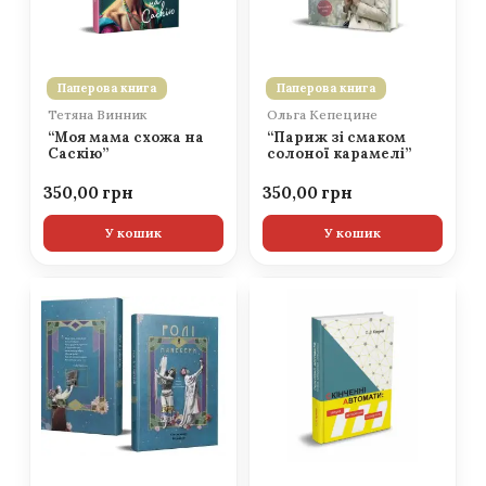
Паперова книга
Паперова книга
Тетяна Винник
Ольга Кепецине
“Моя мама схожа на
“Париж зі смаком
Саскію”
солоної карамелі”
350,00
350,00
У кошик
У кошик