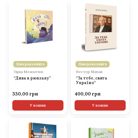
Паперова книга
Паперова книга
Зірка Мензатюк
Нестор Мизак
“Дива в рюкзаку”
“За тебе, свята
Україно”
330,00
400,00
У кошик
У кошик