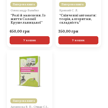
Паперова книга
Паперова книга
Олександр Балабко
Кривий С. Л.
“Ролі й манекени. Із
“Скінченні автомати:
життя Соломії
теорія, алгоритми,
Крушельницької”
складність”
650,00
350,00
У кошик
У кошик
Паперова книга
Архипова В. П., Січкар С.І.,