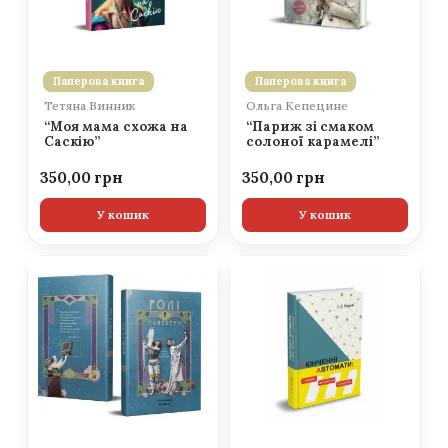
Паперова книга
Паперова книга
Тетяна Винник
Ольга Кепецине
“Моя мама схожа на
“Париж зі смаком
Саскію”
солоної карамелі”
350,00
350,00
У кошик
У кошик