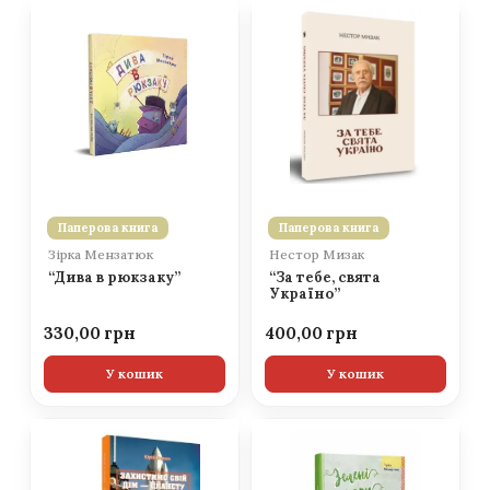
Паперова книга
Паперова книга
Зірка Мензатюк
Нестор Мизак
“Дива в рюкзаку”
“За тебе, свята
Україно”
330,00
400,00
У кошик
У кошик