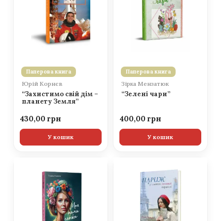
Паперова книга
Паперова книга
Юрій Корнєв
Зірка Мензатюк
“Захистимо свій дім –
“Зелені чари”
планету Земля”
430,00
400,00
У кошик
У кошик