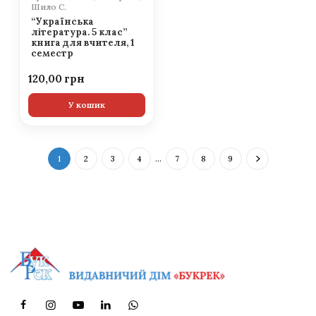
Шило С.
“Українська
література. 5 клас”
книга для вчителя, 1
семестр
120,00
У кошик
1
2
3
4
…
7
8
9