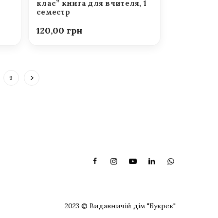
клас” книга для вчителя, 1
семестр
120,00
9
2023 © Видавничій дім "Букрек"