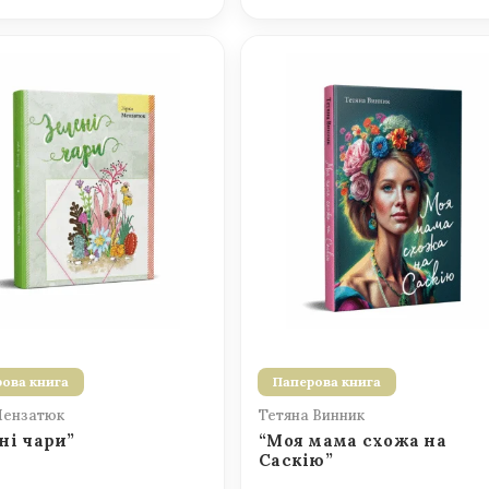
ова книга
Паперова книга
Мензатюк
Тетяна Винник
ні чари”
“Моя мама схожа на
Саскію”