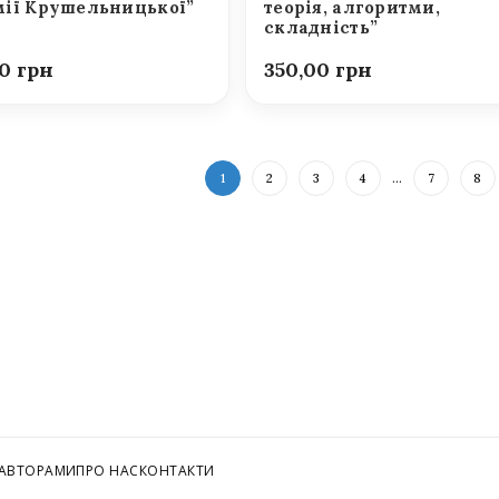
ії Крушельницької”
теорія, алгоритми,
складність”
00
350,00
1
2
3
4
…
7
8
 АВТОРАМИ
ПРО НАС
КОНТАКТИ