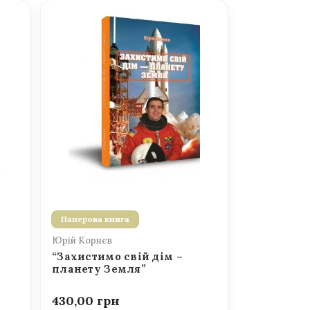
Паперова книга
Юрій Корнєв
“Захистимо свій дім –
планету Земля”
430,00