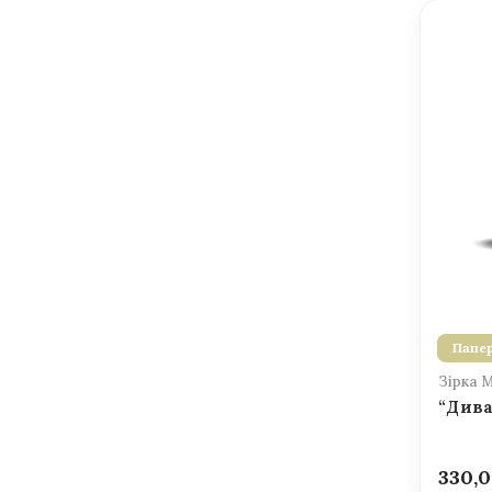
Папер
Зірка 
“Дива
330,