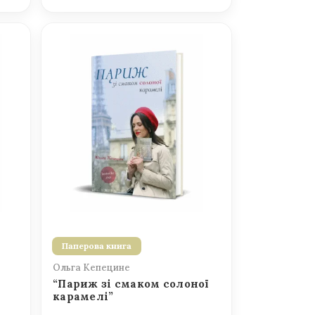
Паперова книга
Ольга Кепецине
“Париж зі смаком солоної
карамелі”