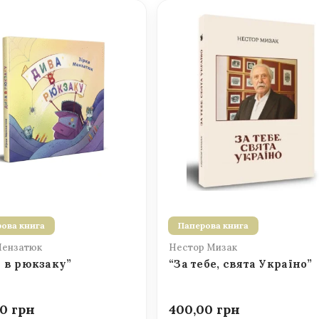
ова книга
Паперова книга
Мензатюк
Нестор Мизак
 в рюкзаку”
“За тебе, свята Україно”
00
400,00