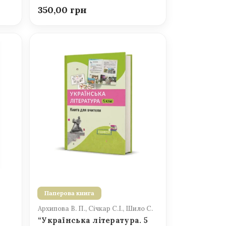
350,00
Паперова книга
Архипова В. П., Січкар С.І., Шило С.
“Українська література. 5