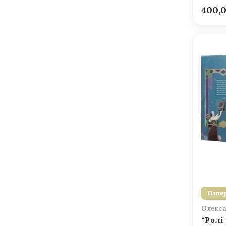
400,
Папер
Олекса
“Ролі