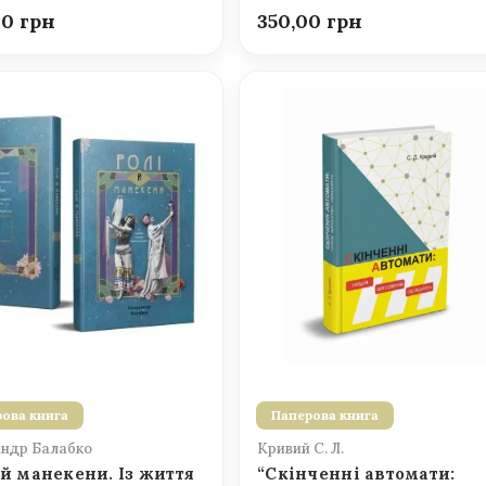
00
350,00
ова книга
Паперова книга
ндр Балабко
Кривий С. Л.
 й манекени. Із життя
“Скінченні автомати: