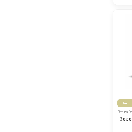
Папер
Зірка 
“Зеле