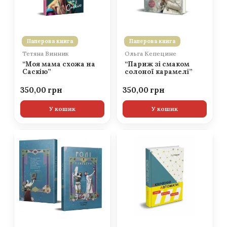
Паперова книга
Паперова книга
Тетяна Винник
Ольга Кепецине
“Моя мама схожа на
“Париж зі смаком
Саскію”
солоної карамелі”
350,00
350,00
У кошик
У кошик