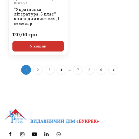
Шило С.
“Українська
література. 5 клас”
книга для вчителя, 1
семестр
120,00
У кошик
1
2
3
4
…
7
8
9