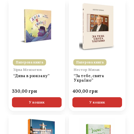
Паперова книга
Паперова книга
Зірка Мензатюк
Нестор Мизак
“Дива в рюкзаку”
“За тебе, свята
Україно”
330,00
400,00
У кошик
У кошик