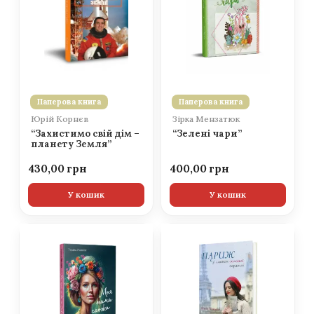
Паперова книга
Паперова книга
Юрій Корнєв
Зірка Мензатюк
“Захистимо свій дім –
“Зелені чари”
планету Земля”
430,00
400,00
У кошик
У кошик