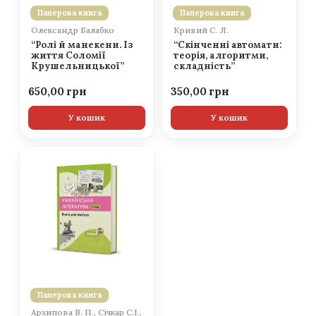
Паперова книга
Паперова книга
Олександр Балабко
Кривий С. Л.
“Ролі й манекени. Із
“Скінченні автомати:
життя Соломії
теорія, алгоритми,
Крушельницької”
складність”
650,00
350,00
У кошик
У кошик
Паперова книга
Архипова В. П., Січкар С.І.,