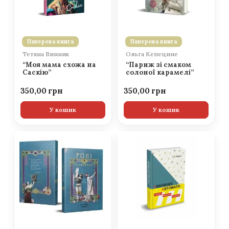
Паперова книга
Паперова книга
Тетяна Винник
Ольга Кепецине
“Моя мама схожа на
“Париж зі смаком
Саскію”
солоної карамелі”
350,00
350,00
У кошик
У кошик