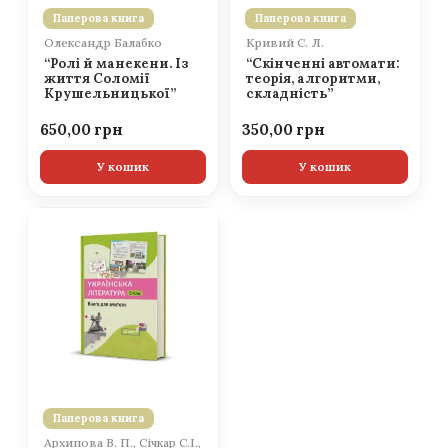
Паперова книга
Паперова книга
Олександр Балабко
Кривий С. Л.
“Ролі й манекени. Із
“Скінченні автомати:
життя Соломії
теорія, алгоритми,
Крушельницької”
складність”
650,00
350,00
У кошик
У кошик
Паперова книга
Архипова В. П., Січкар С.І.,