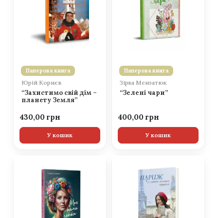
Паперова книга
Паперова книга
Юрій Корнєв
Зірка Мензатюк
“Захистимо свій дім –
“Зелені чари”
планету Земля”
430,00
400,00
У кошик
У кошик