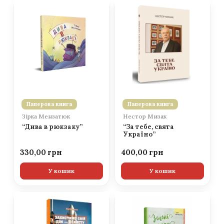
Паперова книга
Паперова книга
Зірка Мензатюк
Нестор Мизак
“Дива в рюкзаку”
“За тебе, свята
Україно”
330,00
400,00
У кошик
У кошик