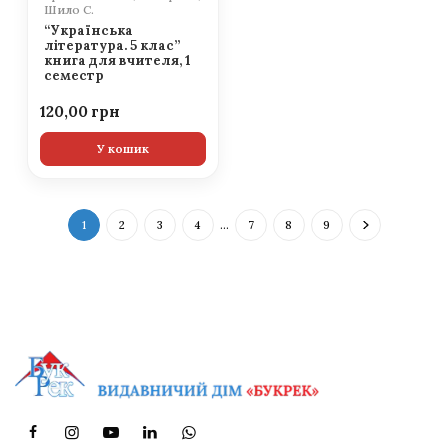
Шило С.
“Українська
література. 5 клас”
книга для вчителя, 1
семестр
120,00
У кошик
1
2
3
4
…
7
8
9