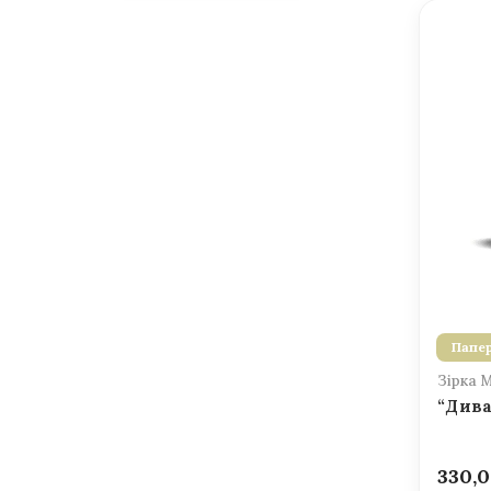
Папер
Зірка 
“Дива
330,