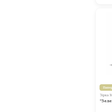
Папер
Зірка 
“Зеле