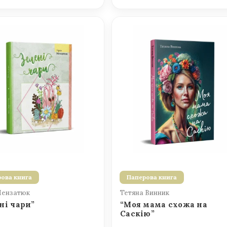
ова книга
Паперова книга
Мензатюк
Тетяна Винник
ні чари”
“Моя мама схожа на
Саскію”