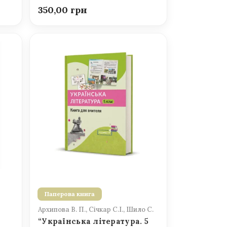
350,00
Паперова книга
Архипова В. П., Січкар С.І., Шило С.
“Українська література. 5