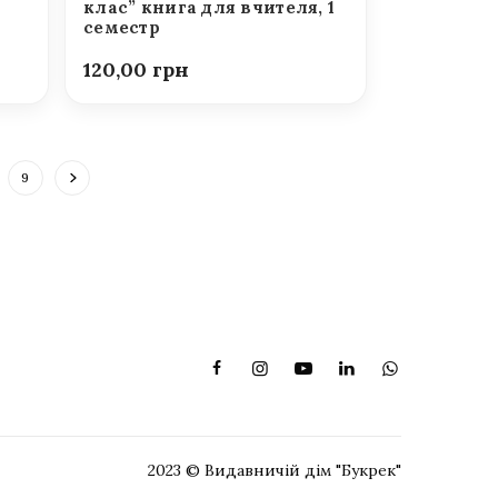
клас” книга для вчителя, 1
семестр
120,00
9
2023 © Видавничій дім "Букрек"