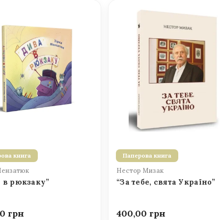
ова книга
Паперова книга
Мензатюк
Нестор Мизак
 в рюкзаку”
“За тебе, свята Україно”
00
400,00