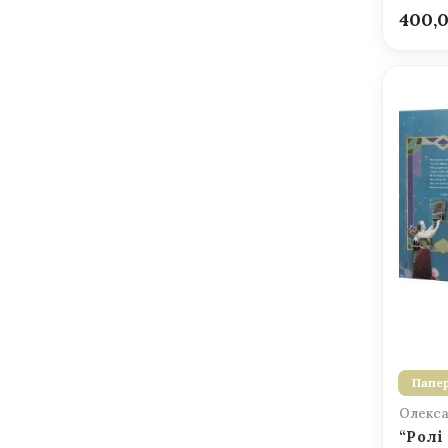
400,
Папер
Олекса
“Ролі