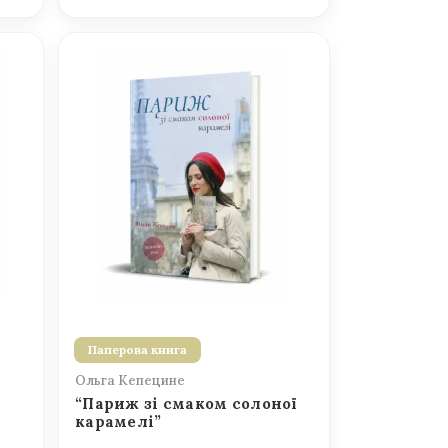
Паперова книга
Ольга Кепецине
“Париж зі смаком солоної
карамелі”