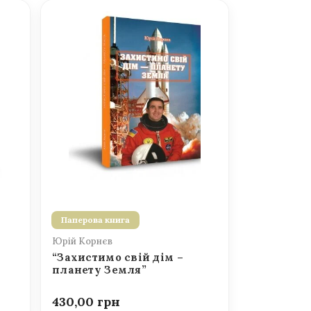
Паперова книга
Юрій Корнєв
“Захистимо свій дім –
планету Земля”
430,00