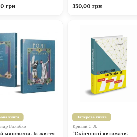
00
350,00
ова книга
Паперова книга
ндр Балабко
Кривий С. Л.
 й манекени. Із життя
“Скінченні автомати: