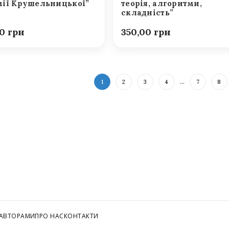
ії Крушельницької”
теорія, алгоритми,
складність”
00
350,00
1
2
3
4
…
7
8
 АВТОРАМИ
ПРО НАС
КОНТАКТИ