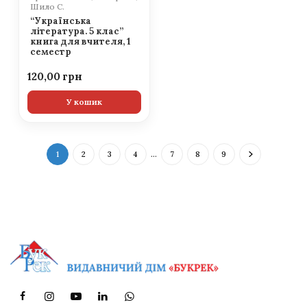
Шило С.
“Українська
література. 5 клас”
книга для вчителя, 1
семестр
120,00
У кошик
1
2
3
4
…
7
8
9