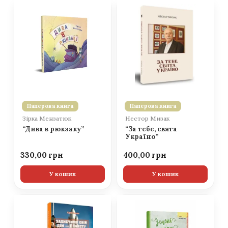
Паперова книга
Паперова книга
Зірка Мензатюк
Нестор Мизак
“Дива в рюкзаку”
“За тебе, свята
Україно”
330,00
400,00
У кошик
У кошик