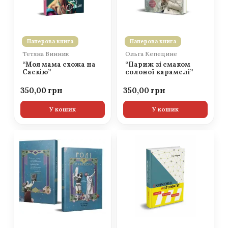
Паперова книга
Паперова книга
Тетяна Винник
Ольга Кепецине
“Моя мама схожа на
“Париж зі смаком
Саскію”
солоної карамелі”
350,00
350,00
У кошик
У кошик