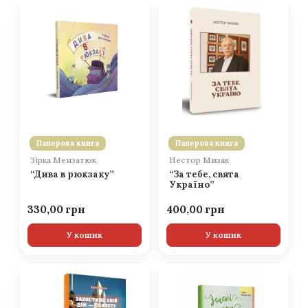
Паперова книга
Паперова книга
Зірка Мензатюк
Нестор Мизак
“Дива в рюкзаку”
“За тебе, свята
Україно”
330,00
400,00
У кошик
У кошик