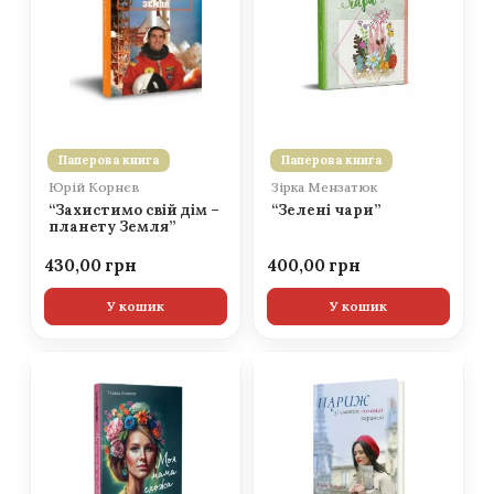
Паперова книга
Паперова книга
Юрій Корнєв
Зірка Мензатюк
“Захистимо свій дім –
“Зелені чари”
планету Земля”
430,00
400,00
У кошик
У кошик