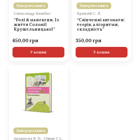
Паперова книга
Паперова книга
Олександр Балабко
Кривий С. Л.
“Ролі й манекени. Із
“Скінченні автомати:
життя Соломії
теорія, алгоритми,
Крушельницької”
складність”
650,00
350,00
У кошик
У кошик
Паперова книга
Архипова В. П., Січкар С.І.,