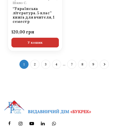
Шило С.
“Українська
література. 5 клас”
книга для вчителя, 1
семестр
120,00
У кошик
1
2
3
4
…
7
8
9