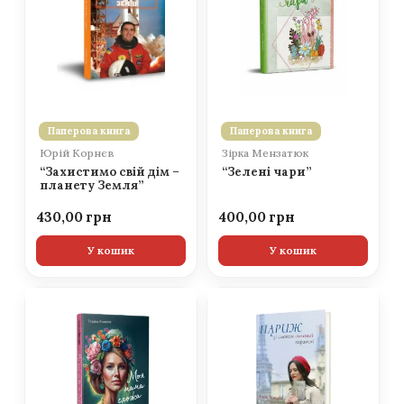
Паперова книга
Паперова книга
Юрій Корнєв
Зірка Мензатюк
“Захистимо свій дім –
“Зелені чари”
планету Земля”
430,00
400,00
У кошик
У кошик