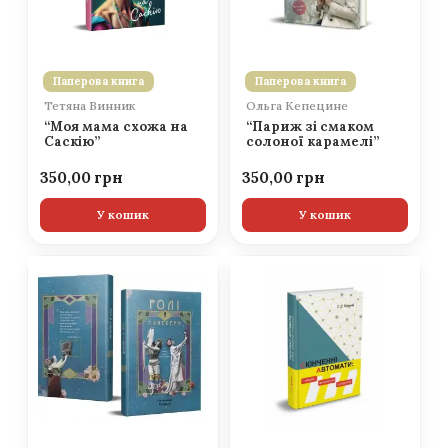
Паперова книга
Паперова книга
Тетяна Винник
Ольга Кепецине
“Моя мама схожа на
“Париж зі смаком
Саскію”
солоної карамелі”
350,00
350,00
У кошик
У кошик