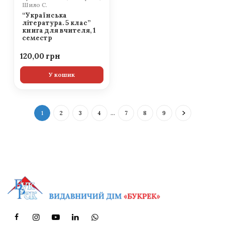
Шило С.
“Українська
література. 5 клас”
книга для вчителя, 1
семестр
120,00
У кошик
1
2
3
4
…
7
8
9