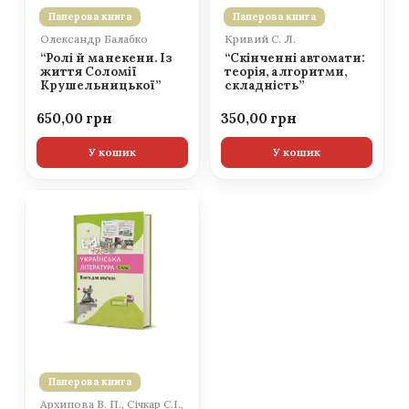
Паперова книга
Паперова книга
Олександр Балабко
Кривий С. Л.
“Ролі й манекени. Із
“Скінченні автомати:
життя Соломії
теорія, алгоритми,
Крушельницької”
складність”
650,00
350,00
У кошик
У кошик
Паперова книга
Архипова В. П., Січкар С.І.,