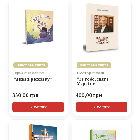
Паперова книга
Паперова книга
Зірка Мензатюк
Нестор Мизак
“Дива в рюкзаку”
“За тебе, свята
Україно”
330,00
400,00
У кошик
У кошик