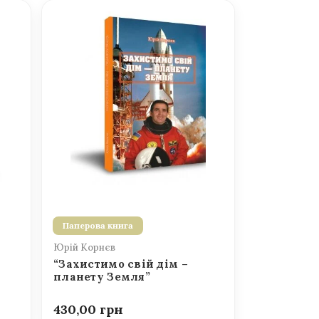
Паперова книга
Юрій Корнєв
“Захистимо свій дім –
планету Земля”
430,00