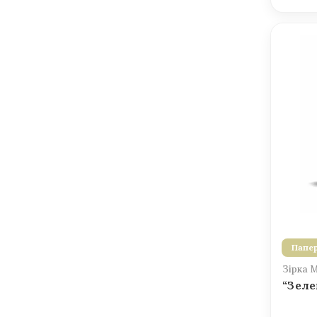
Папер
Зірка 
“Зеле