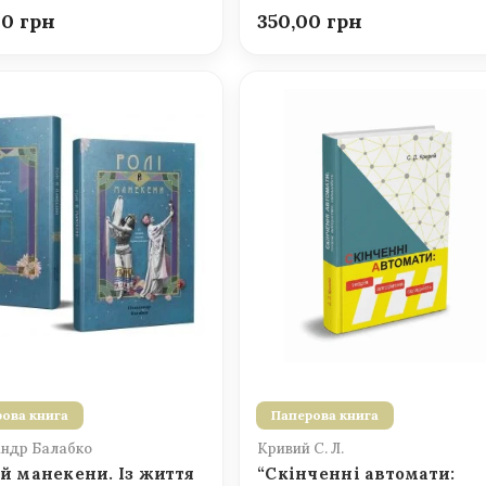
00
350,00
ова книга
Паперова книга
ндр Балабко
Кривий С. Л.
 й манекени. Із життя
“Скінченні автомати: