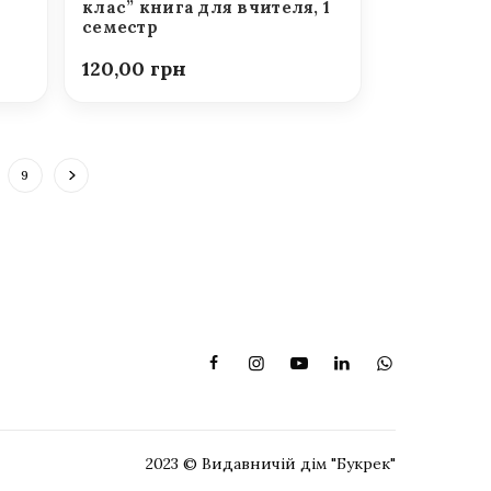
клас” книга для вчителя, 1
семестр
120,00
9
2023 © Видавничій дім "Букрек"