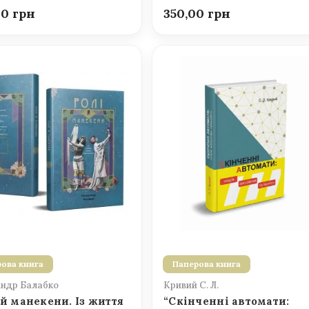
00
350,00
ова книга
Паперова книга
ндр Балабко
Кривий С. Л.
 й манекени. Із життя
“Скінченні автомати: