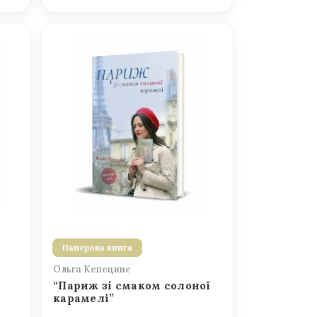
Паперова книга
Ольга Кепецине
“Париж зі смаком солоної
карамелі”