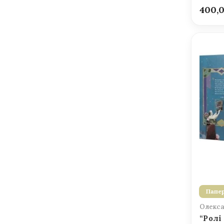
400,
Папер
Олекса
“Ролі