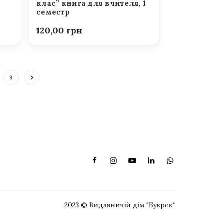
клас” книга для вчителя, 1
семестр
120,00
9
2023 © Видавничій дім "Букрек"