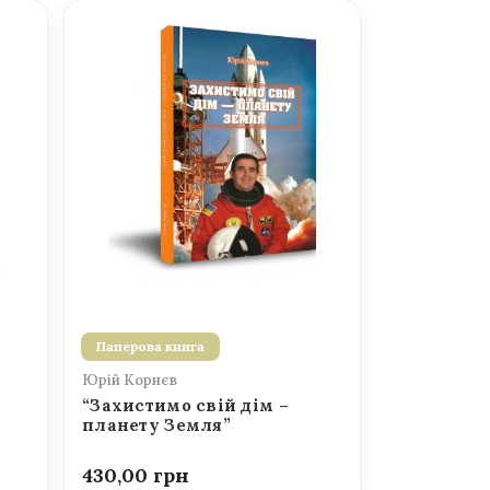
Паперова книга
Юрій Корнєв
“Захистимо свій дім –
планету Земля”
430,00