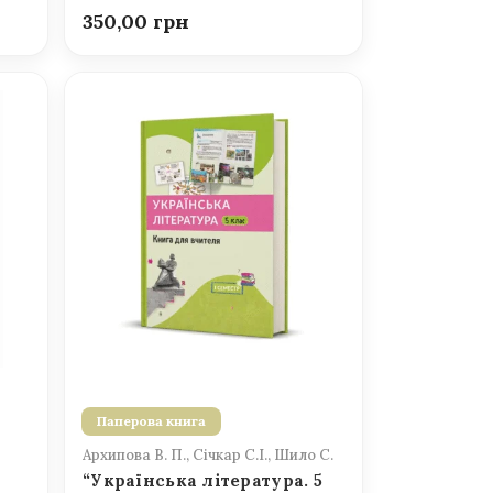
350,00
Паперова книга
Архипова В. П., Січкар С.І., Шило С.
“Українська література. 5