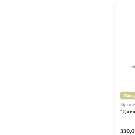
Папер
Зірка 
“Дива
330,