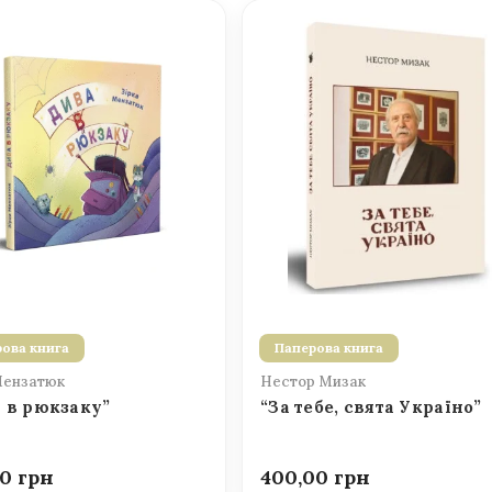
ова книга
Паперова книга
Мензатюк
Нестор Мизак
 в рюкзаку”
“За тебе, свята Україно”
00
400,00