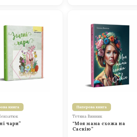
ова книга
Паперова книга
Мензатюк
Тетяна Винник
ні чари”
“Моя мама схожа на
Саскію”