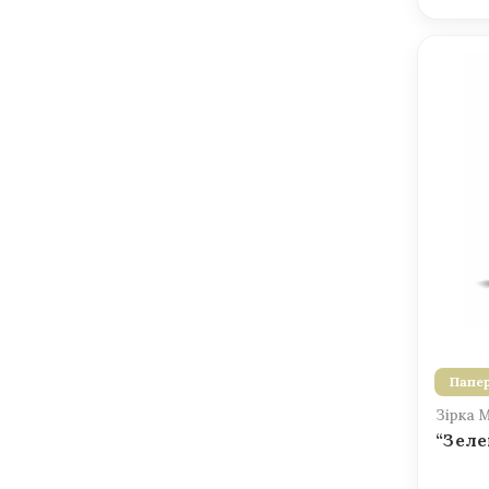
Папер
Зірка 
“Зеле