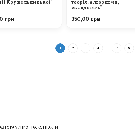
ії Крушельницької”
теорія, алгоритми,
складність”
00
350,00
1
2
3
4
…
7
8
 АВТОРАМИ
ПРО НАС
КОНТАКТИ