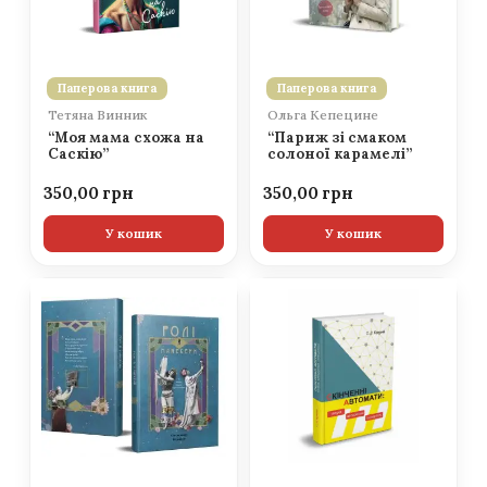
Паперова книга
Паперова книга
Тетяна Винник
Ольга Кепецине
“Моя мама схожа на
“Париж зі смаком
Саскію”
солоної карамелі”
350,00
350,00
У кошик
У кошик