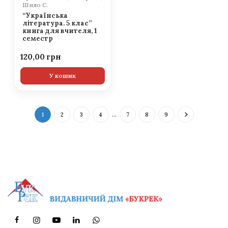
Шило С.
“Українська
література. 5 клас”
книга для вчителя, 1
семестр
120,00
У кошик
1
2
3
4
…
7
8
9