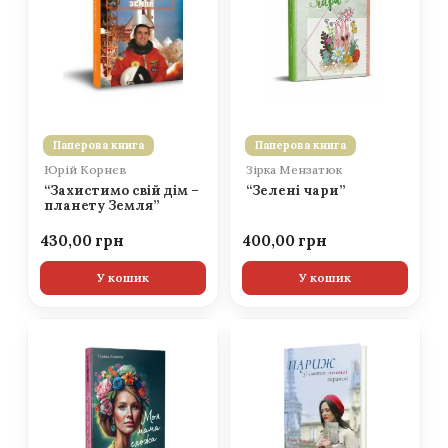
Паперова книга
Паперова книга
Юрій Корнєв
Зірка Мензатюк
“Захистимо свій дім –
“Зелені чари”
планету Земля”
430,00
400,00
У кошик
У кошик