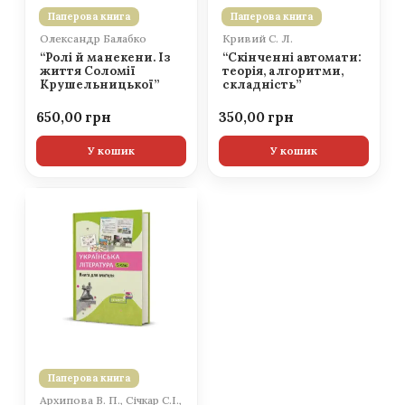
Паперова книга
Паперова книга
Олександр Балабко
Кривий С. Л.
“Ролі й манекени. Із
“Скінченні автомати:
життя Соломії
теорія, алгоритми,
Крушельницької”
складність”
650,00
350,00
У кошик
У кошик
Паперова книга
Архипова В. П., Січкар С.І.,