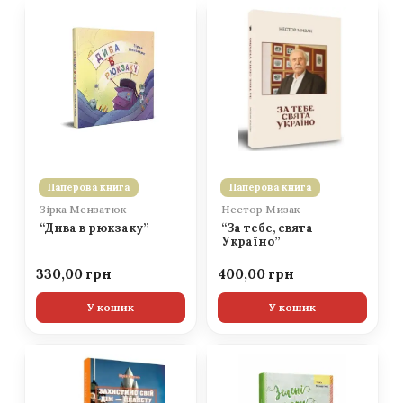
Паперова книга
Паперова книга
Зірка Мензатюк
Нестор Мизак
“Дива в рюкзаку”
“За тебе, свята
Україно”
330,00
400,00
У кошик
У кошик