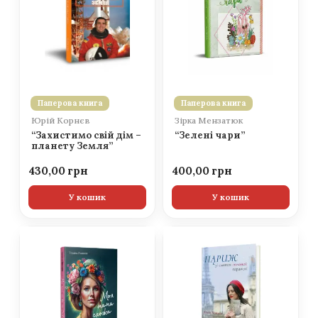
Паперова книга
Паперова книга
Юрій Корнєв
Зірка Мензатюк
“Захистимо свій дім –
“Зелені чари”
планету Земля”
430,00
400,00
У кошик
У кошик