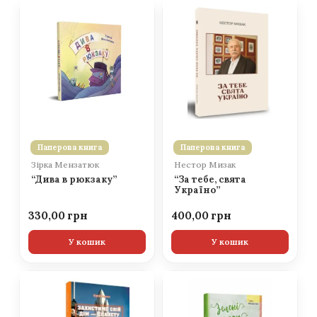
Паперова книга
Паперова книга
Зірка Мензатюк
Нестор Мизак
“Дива в рюкзаку”
“За тебе, свята
Україно”
330,00
400,00
У кошик
У кошик