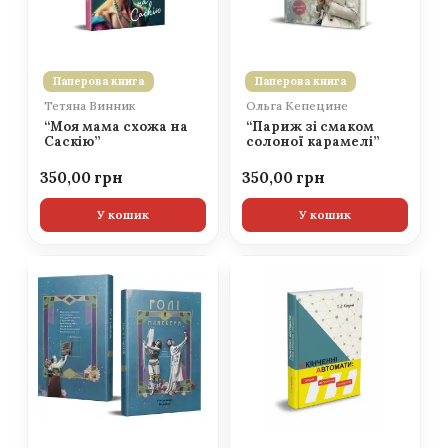
Паперова книга
Паперова книга
Тетяна Винник
Ольга Кепецине
“Моя мама схожа на
“Париж зі смаком
Саскію”
солоної карамелі”
350,00
350,00
У кошик
У кошик