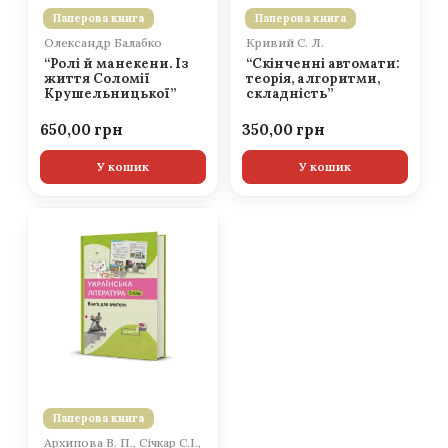
Паперова книга
Паперова книга
Олександр Балабко
Кривий С. Л.
“Ролі й манекени. Із
“Скінченні автомати:
життя Соломії
теорія, алгоритми,
Крушельницької”
складність”
650,00
350,00
У кошик
У кошик
Паперова книга
Архипова В. П., Січкар С.І.,