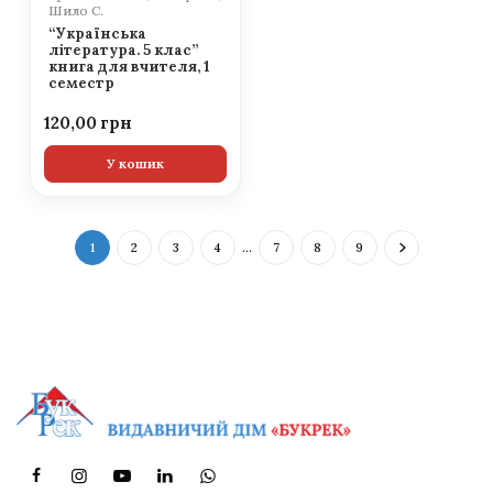
Шило С.
“Українська
література. 5 клас”
книга для вчителя, 1
семестр
120,00
У кошик
1
2
3
4
…
7
8
9