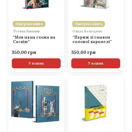
Паперова книга
Паперова книга
Тетяна Винник
Ольга Кепецине
“Моя мама схожа на
“Париж зі смаком
Саскію”
солоної карамелі”
350,00
350,00
У кошик
У кошик