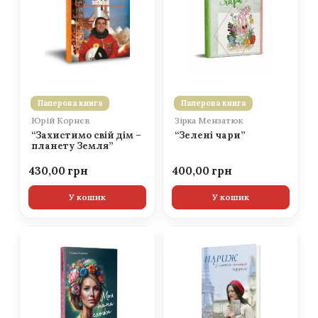
Паперова книга
Паперова книга
Юрій Корнєв
Зірка Мензатюк
“Захистимо свій дім –
“Зелені чари”
планету Земля”
430,00
400,00
У кошик
У кошик