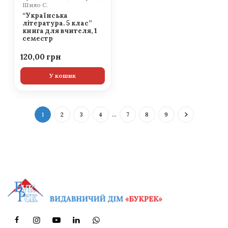
Шило С.
“Українська
література. 5 клас”
книга для вчителя, 1
семестр
120,00
У кошик
1
2
3
4
…
7
8
9