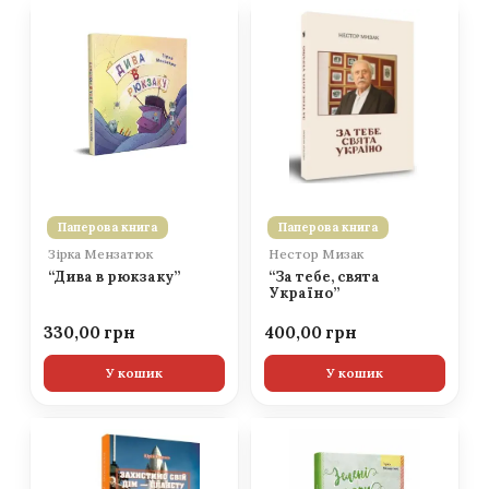
Паперова книга
Паперова книга
Зірка Мензатюк
Нестор Мизак
“Дива в рюкзаку”
“За тебе, свята
Україно”
330,00
400,00
У кошик
У кошик