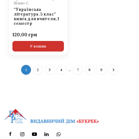
Шило С.
“Українська
література. 5 клас”
книга для вчителя, 1
семестр
120,00
У кошик
1
2
3
4
…
7
8
9