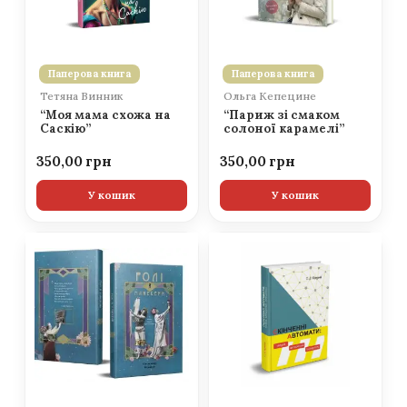
Паперова книга
Паперова книга
Тетяна Винник
Ольга Кепецине
“Моя мама схожа на
“Париж зі смаком
Саскію”
солоної карамелі”
350,00
350,00
У кошик
У кошик