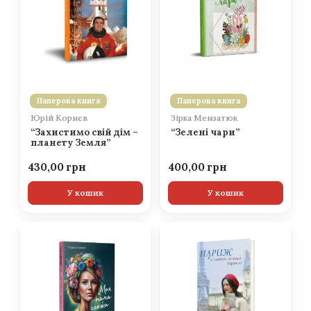
Паперова книга
Паперова книга
Юрій Корнєв
Зірка Мензатюк
“Захистимо свій дім –
“Зелені чари”
планету Земля”
430,00
400,00
У кошик
У кошик