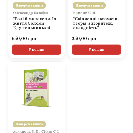
Паперова книга
Паперова книга
Олександр Балабко
Кривий С. Л.
“Ролі й манекени. Із
“Скінченні автомати:
життя Соломії
теорія, алгоритми,
Крушельницької”
складність”
650,00
350,00
У кошик
У кошик
Паперова книга
Архипова В. П., Січкар С.І.,