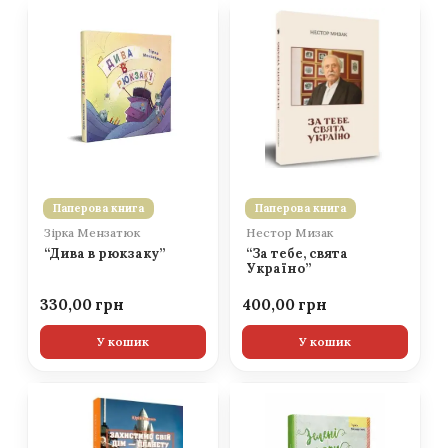
Паперова книга
Паперова книга
Зірка Мензатюк
Нестор Мизак
“Дива в рюкзаку”
“За тебе, свята
Україно”
330,00
400,00
У кошик
У кошик