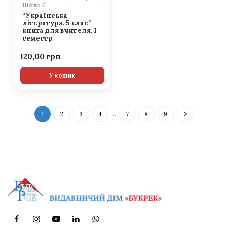
Шило С.
“Українська
література. 5 клас”
книга для вчителя, 1
семестр
120,00
У кошик
1
2
3
4
…
7
8
9