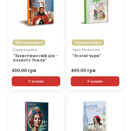
Паперова книга
Паперова книга
Юрій Корнєв
Зірка Мензатюк
“Захистимо свій дім –
“Зелені чари”
планету Земля”
430,00
400,00
У кошик
У кошик