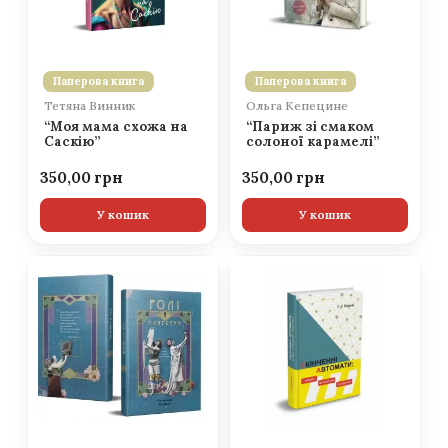
Паперова книга
Паперова книга
Тетяна Винник
Ольга Кепецине
“Моя мама схожа на
“Париж зі смаком
Саскію”
солоної карамелі”
350,00
350,00
У кошик
У кошик