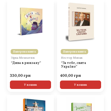
Паперова книга
Паперова книга
Зірка Мензатюк
Нестор Мизак
“Дива в рюкзаку”
“За тебе, свята
Україно”
330,00
400,00
У кошик
У кошик