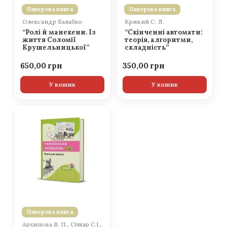
Паперова книга
Паперова книга
Олександр Балабко
Кривий С. Л.
“Ролі й манекени. Із
“Скінченні автомати:
життя Соломії
теорія, алгоритми,
Крушельницької”
складність”
650,00
350,00
У кошик
У кошик
Паперова книга
Архипова В. П., Січкар С.І.,