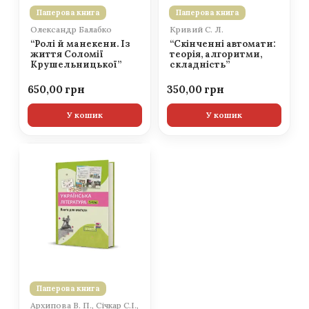
Паперова книга
Паперова книга
Олександр Балабко
Кривий С. Л.
“Ролі й манекени. Із
“Скінченні автомати:
життя Соломії
теорія, алгоритми,
Крушельницької”
складність”
650,00
350,00
У кошик
У кошик
Паперова книга
Архипова В. П., Січкар С.І.,