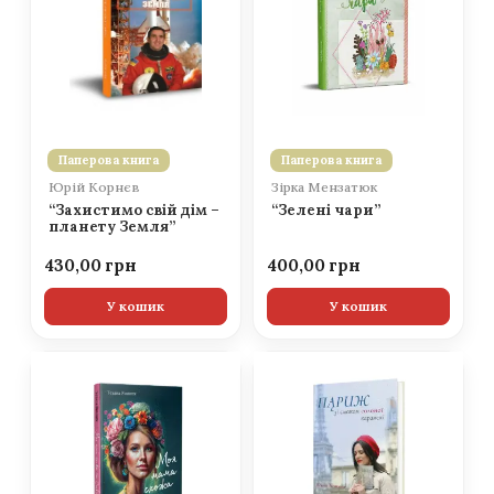
Паперова книга
Паперова книга
Юрій Корнєв
Зірка Мензатюк
“Захистимо свій дім –
“Зелені чари”
планету Земля”
430,00
400,00
У кошик
У кошик