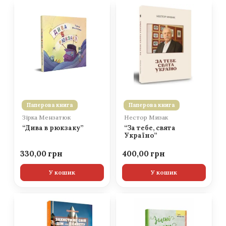
Паперова книга
Паперова книга
Зірка Мензатюк
Нестор Мизак
“Дива в рюкзаку”
“За тебе, свята
Україно”
330,00
400,00
У кошик
У кошик