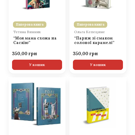
Паперова книга
Паперова книга
Тетяна Винник
Ольга Кепецине
“Моя мама схожа на
“Париж зі смаком
Саскію”
солоної карамелі”
350,00
350,00
У кошик
У кошик