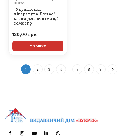
Шило С.
“Українська
література. 5 клас”
книга для вчителя, 1
семестр
120,00
У кошик
1
2
3
4
…
7
8
9