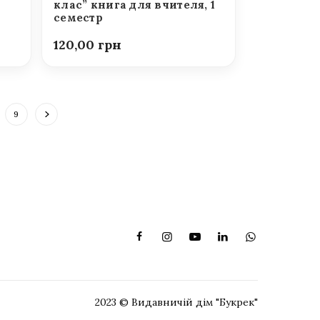
клас” книга для вчителя, 1
семестр
120,00
9
2023 © Видавничій дім "Букрек"