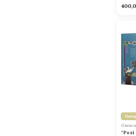
400,
Папер
Олекса
“Ролі