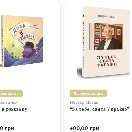
ова книга
Паперова книга
Мензатюк
Нестор Мизак
 в рюкзаку”
“За тебе, свята Україно”
00
400,00