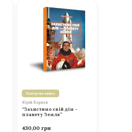
Паперова книга
Юрій Корнєв
“Захистимо свій дім –
планету Земля”
430,00