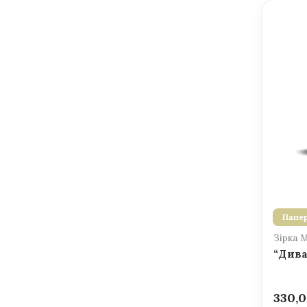
Папер
Зірка 
“Дива
330,