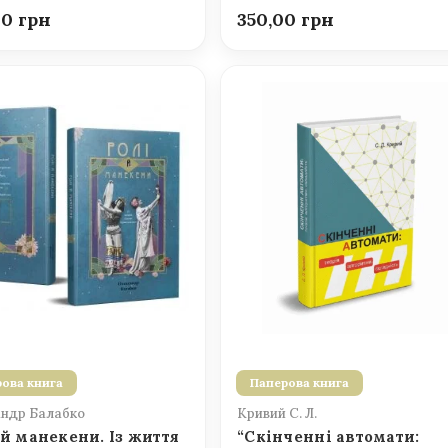
00
350,00
ова книга
Паперова книга
ндр Балабко
Кривий С. Л.
 й манекени. Із життя
“Скінченні автомати: