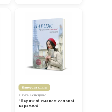
Паперова книга
Ольга Кепецине
“Париж зі смаком солоної
карамелі”