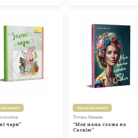
ова книга
Паперова книга
Мензатюк
Тетяна Винник
ні чари”
“Моя мама схожа на
Саскію”