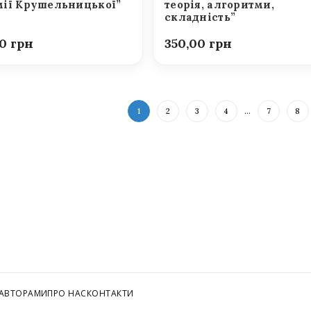
ії Крушельницької”
теорія, алгоритми,
складність”
00
350,00
1
2
3
4
…
7
8
 АВТОРАМИ
ПРО НАС
КОНТАКТИ