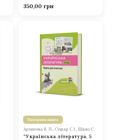
350,00
Паперова книга
Архипова В. П., Січкар С.І., Шило С.
“Українська література. 5