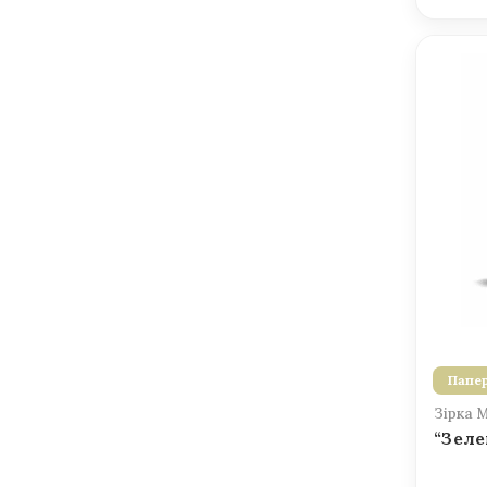
Папер
Зірка 
“Зеле